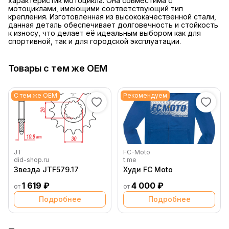
характеристик мотоцикла. Она совместима с
мотоциклами, имеющими соответствующий тип
крепления. Изготовленная из высококачественной стали,
данная деталь обеспечивает долговечность и стойкость
к износу, что делает её идеальным выбором как для
спортивной, так и для городской эксплуатации.
Товары с тем же OEM
С тем же OEM
Рекомендуем
JT
FC-Moto
did-shop.ru
t.me
Звезда JTF579.17
Худи FC Moto
1 619 ₽
4 000 ₽
от
от
Подробнее
Подробнее