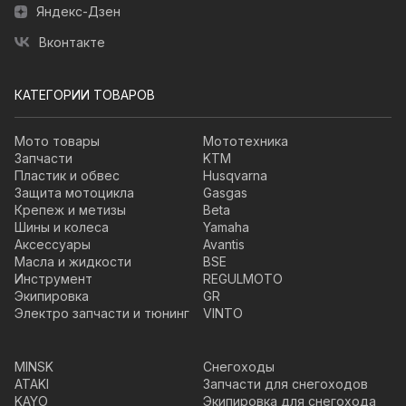
Яндекс-Дзен
Вконтакте
КАТЕГОРИИ ТОВАРОВ
Мото товары
Мототехника
Запчасти
KTM
Пластик и обвес
Husqvarna
Защита мотоцикла
Gasgas
Крепеж и метизы
Beta
Шины и колеса
Yamaha
Аксессуары
Avantis
Масла и жидкости
BSE
Инструмент
REGULMOTO
Экипировка
GR
Электро запчасти и тюнинг
VINTO
MINSK
Снегоходы
ATAKI
Запчасти для снегоходов
KAYO
Экипировка для снегохода