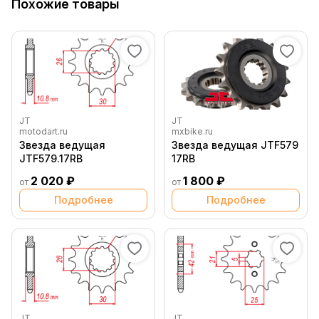
Похожие товары
JT
JT
motodart.ru
mxbike.ru
Звезда ведущая
Звезда ведущая JTF579
JTF579.17RB
17RB
2 020 ₽
1 800 ₽
от
от
Подробнее
Подробнее
JT
JT