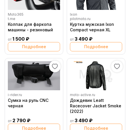
Moto365
Ixon
t.me
pilotmoto.ru
Колпак для фаркопа
Куртка мужская Ixon
машины - резиновый
Compact черная XL
1 500 ₽
3 490 ₽
от
от
Подробнее
Подробнее
i-rider.ru
moto-active.ru
Сумка на руль CNC
Дождевик Leatt
черная
Racecover Jacket Smoke
(2022)
2 790 ₽
3 490 ₽
от
от
Подробнее
Подробнее