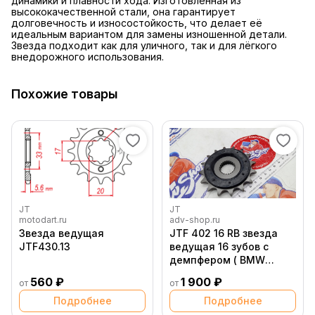
динамики и плавности хода. Изготовленная из
высококачественной стали, она гарантирует
долговечность и износостойкость, что делает её
идеальным вариантом для замены изношенной детали.
Звезда подходит как для уличного, так и для лёгкого
внедорожного использования.
Похожие товары
JT
JT
motodart.ru
adv-shop.ru
Звезда ведущая
JTF 402 16 RB звезда
JTF430.13
ведущая 16 зубов с
демпфером ( BMW
G650X, F650Dakar )
560 ₽
1 900 ₽
от
от
Подробнее
Подробнее