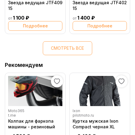
Звезда ведущая JTF409
Звезда ведущая JTF402
15
15
1 100 ₽
1 400 ₽
от
от
Подробнее
Подробнее
СМОТРЕТЬ ВСЕ
Рекомендуем
Moto365
Ixon
t.me
pilotmoto.ru
Колпак для фаркопа
Куртка мужская Ixon
машины - резиновый
Compact черная XL