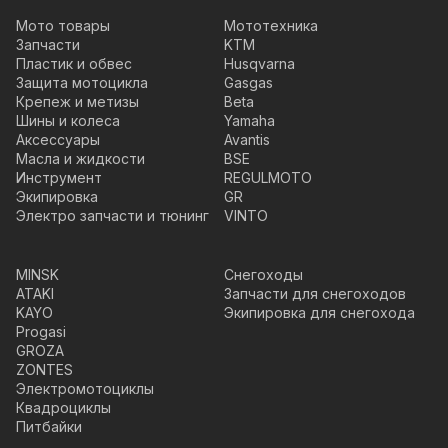
Мото товары
Мототехника
Запчасти
KTM
Пластик и обвес
Husqvarna
Защита мотоцикла
Gasgas
Крепеж и метизы
Beta
Шины и колеса
Yamaha
Аксессуары
Avantis
Масла и жидкости
BSE
Инструмент
REGULMOTO
Экипировка
GR
Электро запчасти и тюнинг
VINTO
MINSK
Снегоходы
ATAKI
Запчасти для снегоходов
KAYO
Экипировка для снегохода
Progasi
GROZA
ZONTES
Электромотоциклы
Квадроциклы
Питбайки