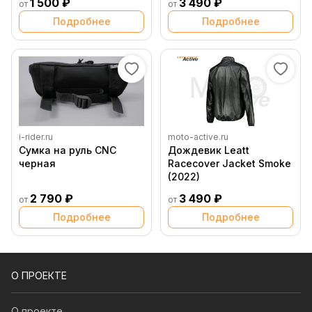
1 500 ₽
3 490 ₽
от
от
Подробнее
Подробнее
i-rider.ru
moto-active.ru
Сумка на руль CNC
Дождевик Leatt
черная
Racecover Jacket Smoke
(2022)
2 790 ₽
3 490 ₽
от
от
Подробнее
Подробнее
О ПРОЕКТЕ
О проекте