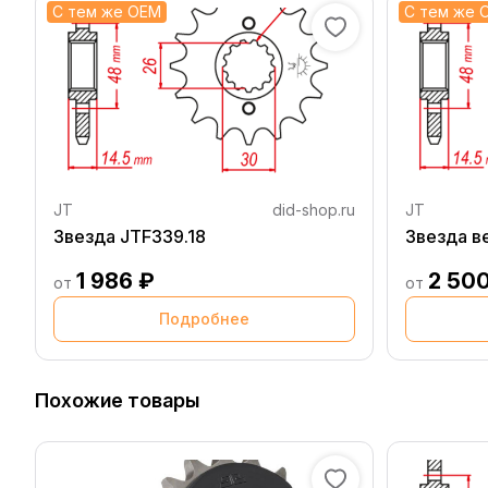
С тем же OEM
С тем же 
JT
did-shop.ru
JT
Звезда JTF339.18
Звезда в
1 986 ₽
2 50
от
от
Подробнее
Похожие товары