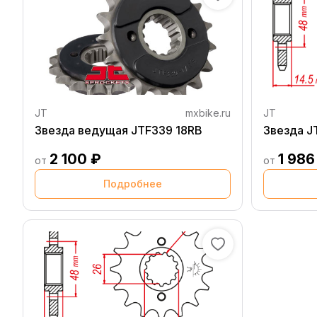
JT
mxbike.ru
JT
Звезда ведущая JTF339 18RB
Звезда J
2 100 ₽
1 986
от
от
Подробнее