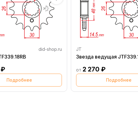
did-shop.ru
JT
TF339.18RB
Звезда ведущая JTF339.
 ₽
2 270 ₽
от
Подробнее
Подробнее