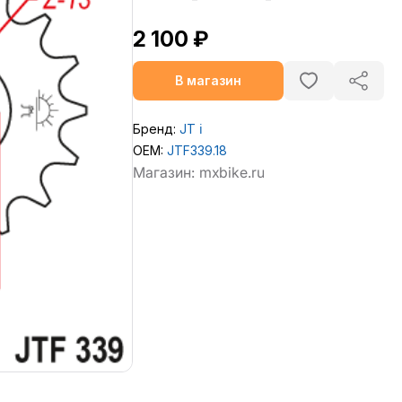
2 100 ₽
В магазин
Бренд:
JT
ℹ️
OEM:
JTF339.18