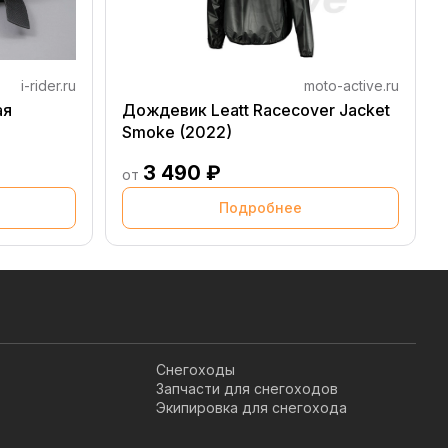
i-rider.ru
moto-active.ru
ая
Дождевик Leatt Racecover Jacket
Smoke (2022)
3 490 ₽
от
Подробнее
Снегоходы
Запчасти для снегоходов
Экипировка для снегохода