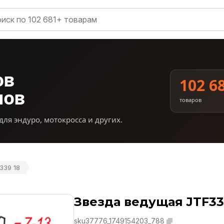
ов
102 6
нов
товаров
для эндуро, мотокросса и других.
339 18
Звезда ведущая JTF33
sku37776_1749154203_788