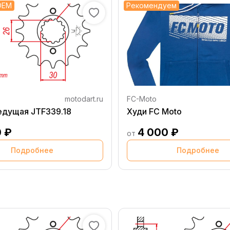
OEM
Рекомендуем
motodart.ru
FC-Moto
едущая JTF339.18
Худи FC Moto
0 ₽
4 000 ₽
от
Подробнее
Подробнее