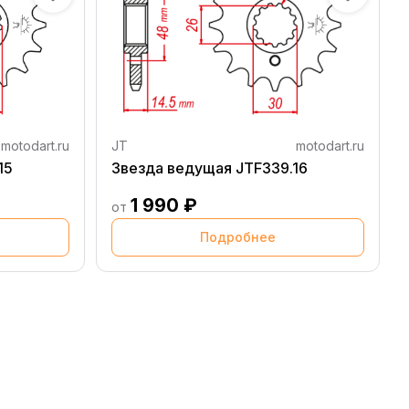
motodart.ru
JT
motodart.ru
15
Звезда ведущая JTF339.16
1 990 ₽
от
Подробнее