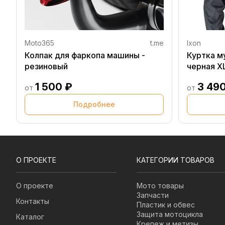
Moto365
t.me
Ixon
Колпак для фаркопа машины -
Куртка м
резиновый
черная X
1 500 ₽
3 49
от
от
Подробнее
О ПРОЕКТЕ
КАТЕГОРИИ ТОВАРОВ
О проекте
Мото товары
Запчасти
Контакты
Пластик и обвес
Защита мотоцикла
Каталог
Крепеж и метизы