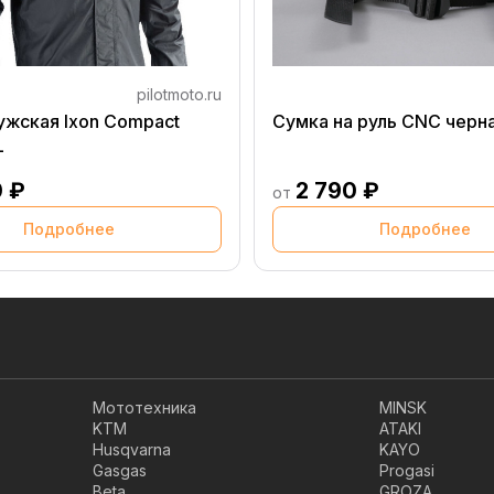
pilotmoto.ru
ужская Ixon Compact
Сумка на руль CNC черн
L
0 ₽
2 790 ₽
от
Подробнее
Подробнее
Мототехника
MINSK
KTM
ATAKI
Husqvarna
KAYO
Gasgas
Progasi
Beta
GROZA