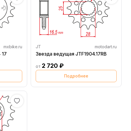
mxbike.ru
JT
motodart.ru
 17
Звезда ведущая JTF1904.17RB
2 720 ₽
от
Подробнее