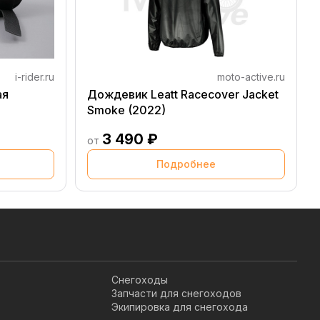
i-rider.ru
moto-active.ru
ая
Дождевик Leatt Racecover Jacket
Smoke (2022)
3 490 ₽
от
Подробнее
Снегоходы
Запчасти для снегоходов
Экипировка для снегохода