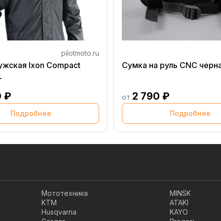
pilotmoto.ru
ужская Ixon Compact
Сумка на руль CNC черн
L
0 ₽
2 790 ₽
от
Подробнее
Подробнее
Мототехника
MINSK
KTM
ATAKI
Husqvarna
KAYO