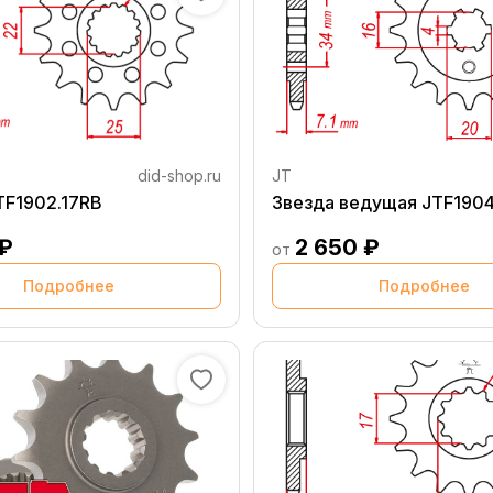
did-shop.ru
JT
TF1902.17RB
Звезда ведущая JTF1904
 ₽
2 650 ₽
от
Подробнее
Подробнее