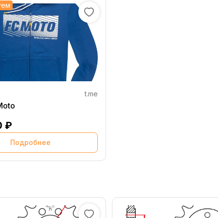
уем
t.me
C Moto
0 ₽
Подробнее