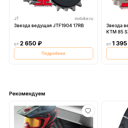
JT
mxbike.ru
Звезда ведущая JTF1904 17RB
Звезда в
KTM 85 S
2 650 ₽
1 395
от
от
Подробнее
Рекомендуем