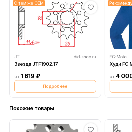
С тем же OEM
Рекоменд
JT
did-shop.ru
FC-Moto
Звезда JTF1902.17
Худи F
1 619 ₽
4 00
от
от
Подробнее
Похожие товары