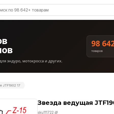
ов
98 64
нов
товаров
для эндуро, мотокросса и других.
я JTF1902 17
Звезда ведущая JTF19
sku111722