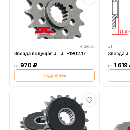
i-rider.ru
JT
Звезда ведущая JT JTF1902.17
Звезда J
970 ₽
1 619
от
от
Подробнее