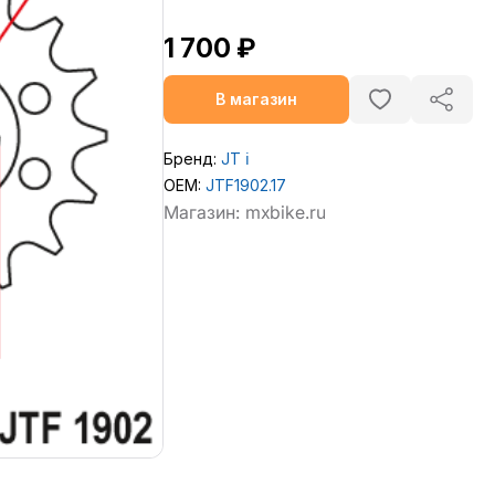
1 700 ₽
В магазин
Бренд:
JT
ℹ️
OEM:
JTF1902.17