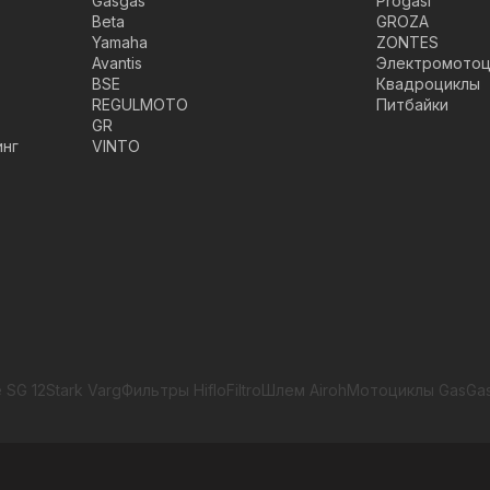
Gasgas
Progasi
Beta
GROZA
Yamaha
ZONTES
Avantis
Электромотоц
BSE
Квадроциклы
REGULMOTO
Питбайки
GR
инг
VINTO
 SG 12
Stark Varg
Фильтры HifloFiltro
Шлем Airoh
Мотоциклы GasGa