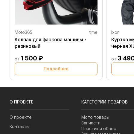
Moto365
t.me
Ixon
Колпак для фаркопа машины -
Куртка м
резиновый
черная X
1 500 ₽
3 49
от
от
Подробнее
О ПРОЕКТЕ
КАТЕГОРИИ ТОВАРОВ
О проекте
Мото товары
Запчасти
Контакты
Пластик и обвес