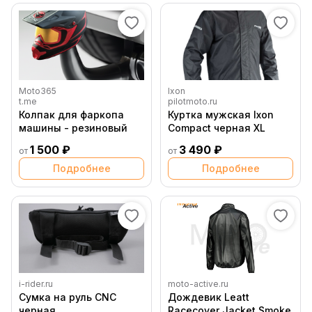
Moto365
Ixon
t.me
pilotmoto.ru
Колпак для фаркопа
Куртка мужская Ixon
машины - резиновый
Compact черная XL
1 500 ₽
3 490 ₽
от
от
Подробнее
Подробнее
i-rider.ru
moto-active.ru
Сумка на руль CNC
Дождевик Leatt
черная
Racecover Jacket Smoke