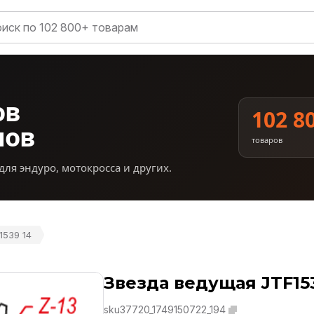
ов
102 8
нов
товаров
для эндуро, мотокросса и других.
1539 14
Звезда ведущая JTF15
sku37720_1749150722_194