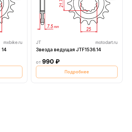
mxbike.ru
JT
motodart.ru
 14
Звезда ведущая JTF1536.14
990 ₽
от
Подробнее