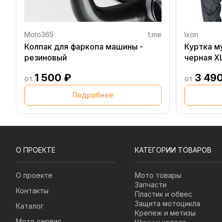
Moto365
t.me
Ixon
Колпак для фаркопа машины -
Куртка м
резиновый
черная X
1 500 ₽
3 49
от
от
Подробнее
О ПРОЕКТЕ
КАТЕГОРИИ ТОВАРОВ
О проекте
Мото товары
Запчасти
Контакты
Пластик и обвес
Защита мотоцикла
Каталог
Крепеж и метизы
Мото сервис