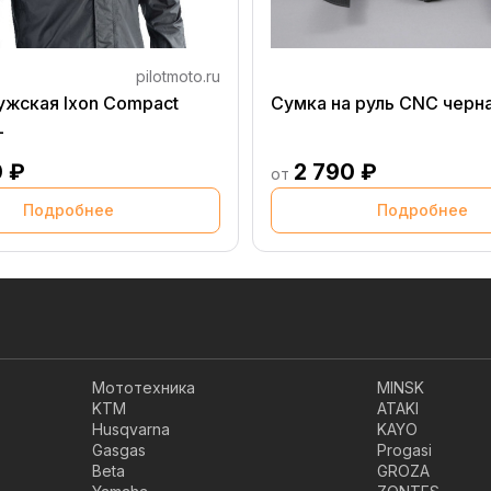
pilotmoto.ru
ужская Ixon Compact
Сумка на руль CNC черн
L
0 ₽
2 790 ₽
от
Подробнее
Подробнее
Мототехника
MINSK
KTM
ATAKI
Husqvarna
KAYO
Gasgas
Progasi
Beta
GROZA