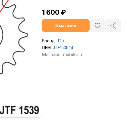
1 600 ₽
В магазин
Бренд:
JT
ℹ️
OEM:
JTF1539.14