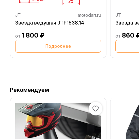
JT
motodart.ru
JT
Звезда ведущая JTF1538.14
Звезда в
1 800 ₽
860 
от
от
Подробнее
Рекомендуем