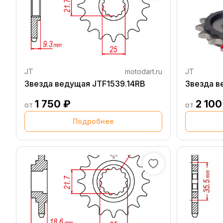
JT
motodart.ru
JT
Звезда ведущая JTF1539.14RB
1 750 ₽
2 100
от
от
Подробнее