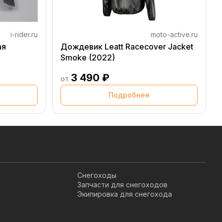
i-rider.ru
moto-active.ru
ая
Дождевик Leatt Racecover Jacket
Smoke (2022)
3 490 ₽
от
Подробнее
Снегоходы
Запчасти для снегоходов
Экипировка для снегохода