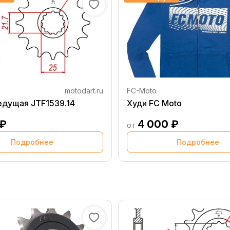
motodart.ru
FC-Moto
едущая JTF1539.14
Худи FC Moto
 ₽
4 000 ₽
от
Подробнее
Подробнее