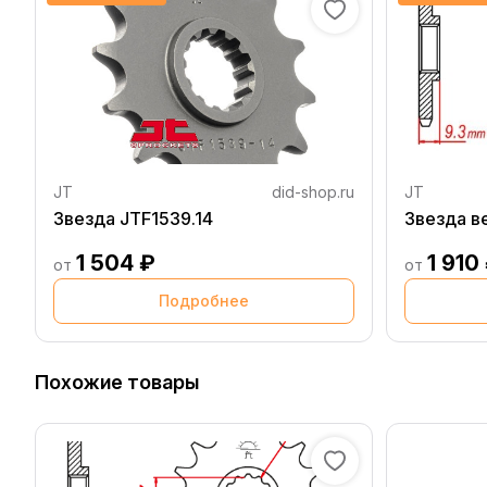
JT
did-shop.ru
JT
Звезда JTF1539.14
Звезда в
1 504 ₽
1 910
от
от
Подробнее
Похожие товары