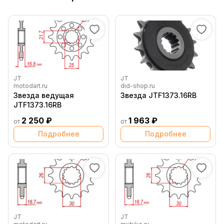
JT
JT
motodart.ru
did-shop.ru
Звезда ведущая
Звезда JTF1373.16RB
JTF1373.16RB
2 250 ₽
1 963 ₽
от
от
Подробнее
Подробнее
JT
JT