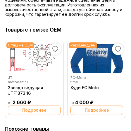
моделями, обеспечивая надежное сцепление цепи и
долговечность эксплуатации. Изготовленная из
высококачественной стали, звезда устойчива к износу и
коррозии, что гарантирует ее долгий срок службы.
Товары с тем же OEM
С тем же OEM
Рекомендуем
JT
FC-Moto
motodart.ru
t.me
Звезда ведущая
Худи FC Moto
JTF1373.16
2 660 ₽
4 000 ₽
от
от
Подробнее
Подробнее
Похожие товары