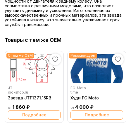
мощности от двигателя к заднему колесу. Она
совместима с различными моделями, что позволяет
улучшить динамику и ускорение. Изготовленная из
высококачественных и прочных материалов, эта звезда
устойчива к износу, что значительно увеличивает срок
службы трансмиссии.
Товары с тем же OEM
С тем же OEM
Рекомендуем
JT
FC-Moto
did-shop.ru
t.me
Звезда JTF1371.15RB
Худи FC Moto
1 860 ₽
4 000 ₽
от
от
Подробнее
Подробнее