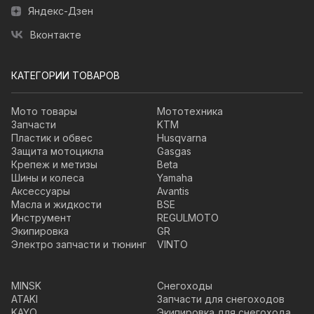
Яндекс-Дзен
Вконтакте
КАТЕГОРИИ ТОВАРОВ
Мото товары
Мототехника
Запчасти
KTM
Пластик и обвес
Husqvarna
Защита мотоцикла
Gasgas
Крепеж и метизы
Beta
Шины и колеса
Yamaha
Аксессуары
Avantis
Масла и жидкости
BSE
Инструмент
REGULMOTO
Экипировка
GR
Электро запчасти и тюнинг
VINTO
MINSK
Снегоходы
ATAKI
Запчасти для снегоходов
KAYO
Экипировка для снегохода