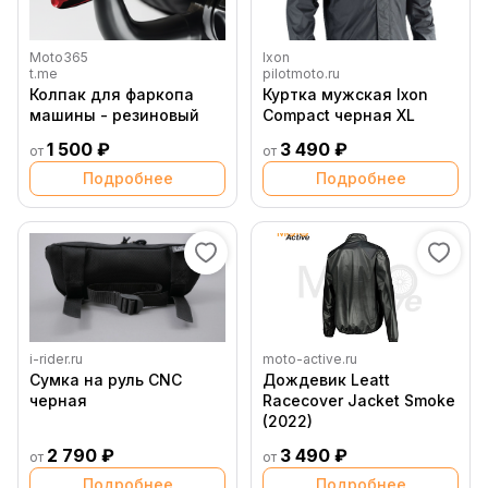
Moto365
Ixon
t.me
pilotmoto.ru
Колпак для фаркопа
Куртка мужская Ixon
машины - резиновый
Compact черная XL
1 500 ₽
3 490 ₽
от
от
Подробнее
Подробнее
i-rider.ru
moto-active.ru
Сумка на руль CNC
Дождевик Leatt
черная
Racecover Jacket Smoke
(2022)
2 790 ₽
3 490 ₽
от
от
Подробнее
Подробнее