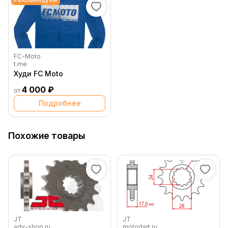
FC-Moto
t.me
Худи FC Moto
4 000 ₽
от
Подробнее
Похожие товары
JT
JT
adv-shop.ru
motodart.ru