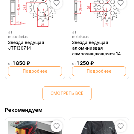
JT
JT
motodart.ru
mxbike.ru
Звезда ведущая
Звезда ведущая
JTF1307.14
алюминиевая
самоочищающаяся 14
зубов CRF150R JT
1 850 ₽
1 250 ₽
от
от
Подробнее
Подробнее
СМОТРЕТЬ ВСЕ
Рекомендуем