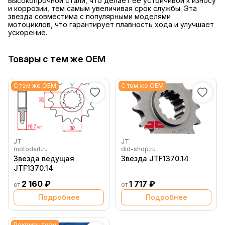
высокопрочной стали, что делает её устойчивой к износу
и коррозии, тем самым увеличивая срок службы. Эта
звезда совместима с популярными моделями
мотоциклов, что гарантирует плавность хода и улучшает
ускорение.
Товары с тем же OEM
С тем же OEM
С тем же OEM
JT
JT
motodart.ru
did-shop.ru
Звезда ведущая
Звезда JTF1370.14
JTF1370.14
2 160 ₽
1 717 ₽
от
от
Подробнее
Подробнее
Рекомендуем