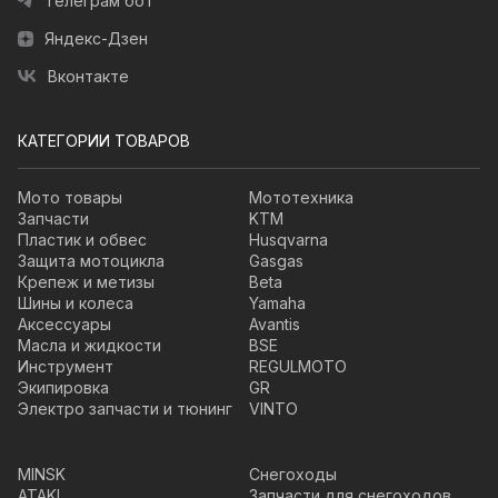
Телеграм бот
Яндекс-Дзен
Вконтакте
КАТЕГОРИИ ТОВАРОВ
Мото товары
Мототехника
Запчасти
KTM
Пластик и обвес
Husqvarna
Защита мотоцикла
Gasgas
Крепеж и метизы
Beta
Шины и колеса
Yamaha
Аксессуары
Avantis
Масла и жидкости
BSE
Инструмент
REGULMOTO
Экипировка
GR
Электро запчасти и тюнинг
VINTO
MINSK
Снегоходы
ATAKI
Запчасти для снегоходов