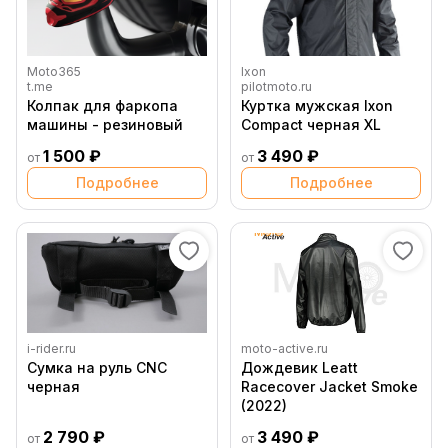
Moto365
Ixon
t.me
pilotmoto.ru
Колпак для фаркопа
Куртка мужская Ixon
машины - резиновый
Compact черная XL
1 500 ₽
3 490 ₽
от
от
Подробнее
Подробнее
i-rider.ru
moto-active.ru
Сумка на руль CNC
Дождевик Leatt
черная
Racecover Jacket Smoke
(2022)
2 790 ₽
3 490 ₽
от
от