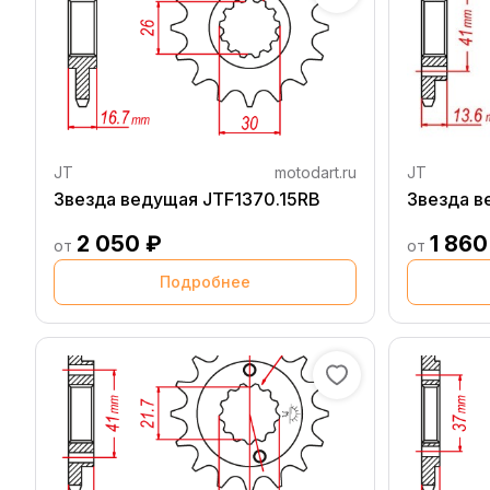
JT
motodart.ru
JT
Звезда ведущая JTF1370.15RB
Звезда в
2 050 ₽
1 860
от
от
Подробнее