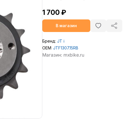
1 700 ₽
В магазин
Бренд:
JT
ℹ️
OEM:
JTF1307.15RB