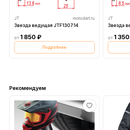
JT
motodart.ru
JT
Звезда ведущая JTF1307.14
Звезда в
1 850 ₽
1 350
от
от
Подробнее
Рекомендуем