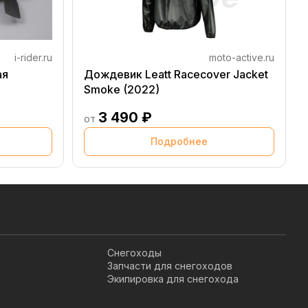
i-rider.ru
moto-active.ru
ая
Дождевик Leatt Racecover Jacket
Smoke (2022)
3 490 ₽
от
Подробнее
Снегоходы
Запчасти для снегоходов
Экипировка для снегохода