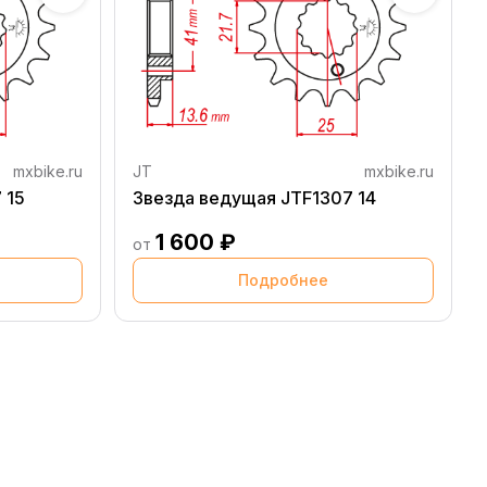
mxbike.ru
JT
mxbike.ru
 15
Звезда ведущая JTF1307 14
1 600 ₽
от
Подробнее