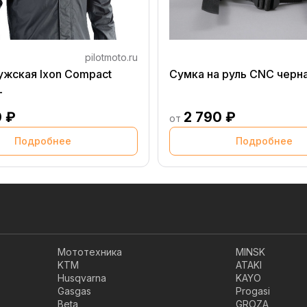
pilotmoto.ru
ужская Ixon Compact
Сумка на руль CNC черн
L
0 ₽
2 790 ₽
от
Подробнее
Подробнее
Мототехника
MINSK
KTM
ATAKI
Husqvarna
KAYO
Gasgas
Progasi
Beta
GROZA