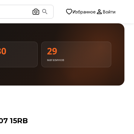
Избранное
Войти
30
29
магазинов
07 15RB