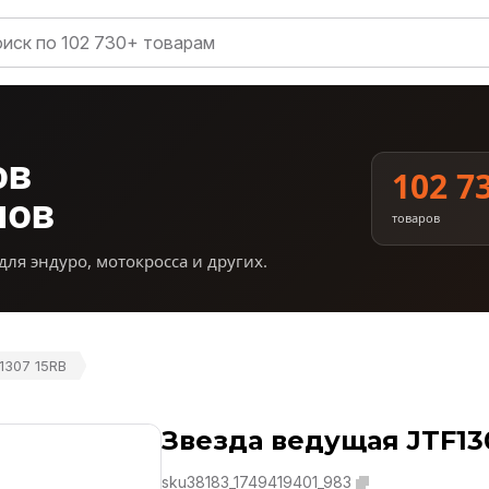
ов
102 7
нов
товаров
для эндуро, мотокросса и других.
1307 15RB
Звезда ведущая JTF13
sku38183_1749419401_983