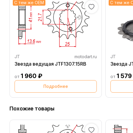
С тем же OEM
С тем же 
JT
motodart.ru
JT
Звезда ведущая JTF1307.15RB
Звезда J
1 960 ₽
1 579
от
от
Подробнее
Похожие товары