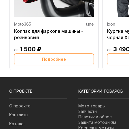
Moto365
t.me
Ixon
Колпак для фаркопа машины -
Куртка м
резиновый
черная X
1 500 ₽
3 49
от
от
Подробнее
О ПРОЕКТЕ
КАТЕГОРИИ ТОВАРОВ
О проекте
Мото товары
Запчасти
Контакты
Пластик и обвес
Защита мотоцикла
Каталог
Крепеж и метизы