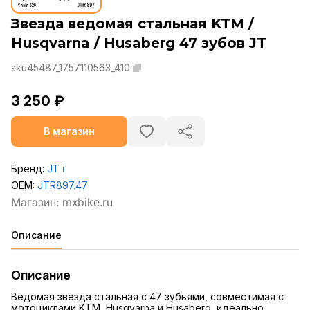
Звезда ведомая стальная KTM /
Husqvarna / Husaberg 47 зубов JT
sku45487_1757110563_410
3 250 ₽
В магазин
Бренд:
JT
ℹ️
OEM:
JTR897.47
Описание
Описание
Ведомая звезда стальная с 47 зубьями, совместимая с
мотоциклами KTM, Husqvarna и Husaberg, идеально