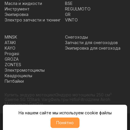
Масла и жидкости
BSE
Инструмент
REGULMOTO
Экипировка
GR
Электро запчасти и тюнинг
VINTO
MINSK
Снегоходы
ATAKI
Запчасти для снегоходов
KAYO
Экипировка для снегохода
Progasi
GROZA
ZONTES
Электромотоциклы
Квадроциклы
Питбайки
Купить эндуро мотоцикл
Эндуро мотоциклы 250 см³
Gaerne SG 12
Stark Varg
Фильтры HifloFiltro
Шлем Airoh
Мотоциклы GasGas
На нашем сайте мы используем cookie файлы
Понятно
© Moto365, Все права защищены
Политика обратботки персональных данных