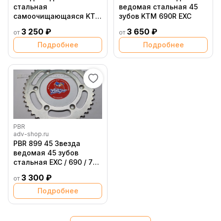
стальная
ведомая стальная 45
самоочищающаяся KTM
зубов KTM 690R EXC
/ Husqvarna / Husaberg
3 250 ₽
3 650 ₽
от
от
48 зубов JT
Подробнее
Подробнее
PBR
adv-shop.ru
PBR 899 45 Звезда
ведомая 45 зубов
стальная EXC / 690 / 701
/ 790 / 890 ( JTR897 45 )
3 300 ₽
от
// M 86436
Подробнее