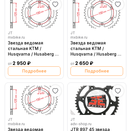
JT
JT
mxbike.ru
mxbike.ru
Звезда ведомая
Звезда ведомая
стальная KTM /
стальная KTM /
Husqvarna / Husaberg 40
Husqvarna / Husaberg 38
зубов JT
зубов JT
2 950 ₽
2 650 ₽
от
от
Подробнее
Подробнее
JT
JT
mxbike.ru
adv-shop.ru
Звезда ведомая
JTR 897 45 звезда