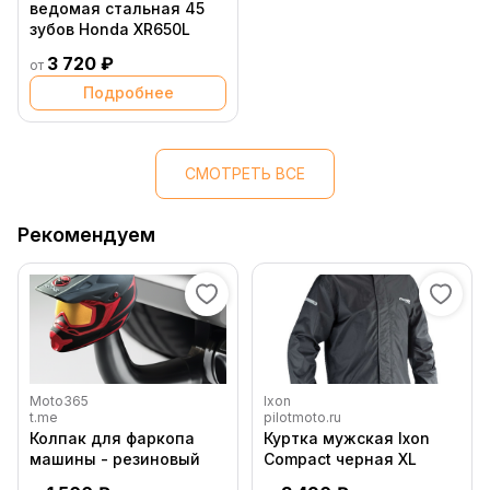
ведомая стальная 45
зубов Honda XR650L
3 720 ₽
от
Подробнее
СМОТРЕТЬ ВСЕ
Рекомендуем
Moto365
Ixon
t.me
pilotmoto.ru
Колпак для фаркопа
Куртка мужская Ixon
машины - резиновый
Compact черная XL