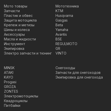
Мото товары
Мототехника
Запчасти
KTM
Пластик и обвес
Husqvarna
Защита мотоцикла
Gasgas
Крепеж и метизы
Beta
Шины и колеса
Yamaha
Аксессуары
Avantis
Масла и жидкости
BSE
Инструмент
REGULMOTO
Экипировка
GR
Электро запчасти и тюнинг
VINTO
MINSK
Снегоходы
ATAKI
Запчасти для снегоходов
KAYO
Экипировка для снегохода
Progasi
GROZA
ZONTES
Электромотоциклы
Квадроциклы
Питбайки