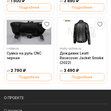
1 500 ₽
3 490 ₽
от
от
Подробнее
Подробнее
i-rider.ru
moto-active.ru
Сумка на руль CNC
Дождевик Leatt
черная
Racecover Jacket Smoke
(2022)
2 790 ₽
3 490 ₽
от
от
Подробнее
Подробнее
О ПРОЕКТЕ
О проекте