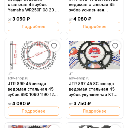
стальная 45 зубов
ведомая стальная 45
Yamaha WR250F 08 20 /
зубов усиленная
WR450F 10 16 JT
XRV750
3 050 ₽
4 080 ₽
от
от
Подробнее
Подробнее
JT
JT
adv-shop.ru
adv-shop.ru
JTR 899 45 звезда
JTR 897 45 SC звезда
ведомая стальная 45
ведомая стальная 45
зубов 990 1090 1190 1290
зубов улучшенная KTM
/ ( + 3 )
690R / EXC
4 080 ₽
3 750 ₽
от
от
Подробнее
Подробнее