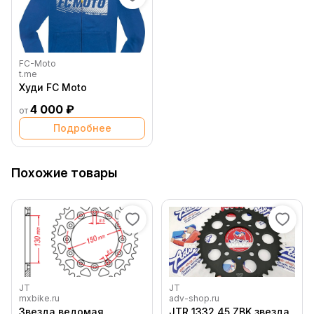
FC-Moto
t.me
Худи FC Moto
4 000 ₽
от
Подробнее
Похожие товары
JT
JT
mxbike.ru
adv-shop.ru
Звезда ведомая
JTR 1332 45 ZBK звезда