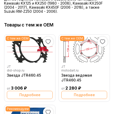
Kawasaki KX125 и KX250 (1980 - 2008), Kawasaki KX250F
(2004 - 2017), Kawasaki KX450F (2006 - 2018), а также
Suzuki RM-Z250 (2004 - 2006).
Товары с тем же OEM
С тем же OEM
С тем же OEM
JT
JT
did-shop.ru
motodart.ru
Звезда JTR460.45
Звезда ведомая
JTR460.45
3 006 ₽
2 280 ₽
от
от
Подробнее
Подробнее
Рекомендуем