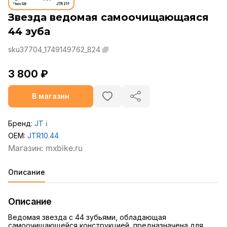
Звезда ведомая самоочищающаяся
44 зуба
sku37704_1749149762_824
3 800 ₽
В магазин
Бренд:
JT
ℹ️
OEM:
JTR10.44
Описание
Описание
Ведомая звезда с 44 зубьями, обладающая
самоочищающейся конструкцией, предназначена для