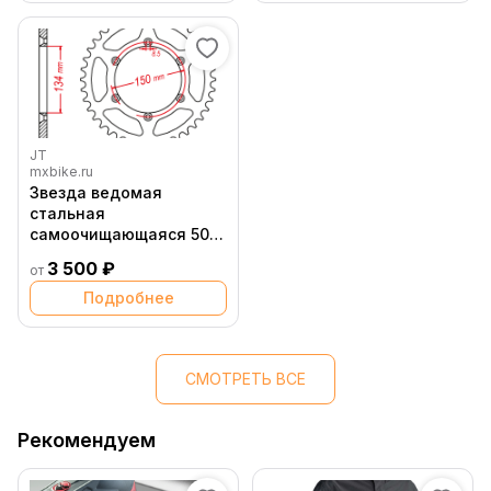
JT
mxbike.ru
Звезда ведомая
стальная
самоочищающаяся 50
зубов Kawasaki / Suzuki
3 500 ₽
от
JT
Подробнее
СМОТРЕТЬ ВСЕ
Рекомендуем