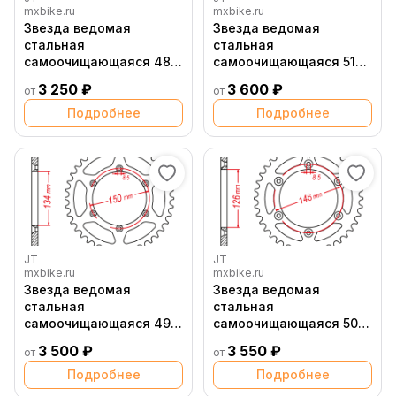
mxbike.ru
mxbike.ru
Звезда ведомая
Звезда ведомая
стальная
стальная
самоочищающаяся 48
самоочищающаяся 51
зубов Yamaha YZ WR 99
зуб Suzuki RM RM Z JT
3 250 ₽
3 600 ₽
от
от
20 JT
Подробнее
Подробнее
JT
JT
mxbike.ru
mxbike.ru
Звезда ведомая
Звезда ведомая
стальная
стальная
самоочищающаяся 49
самоочищающаяся 50
зубов Kawasaki / Suzuki
зубов Suzuki RM RM Z JT
3 500 ₽
3 550 ₽
от
от
JT
Подробнее
Подробнее