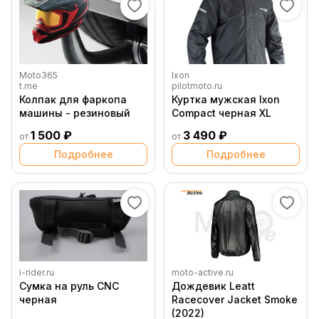
Moto365
Ixon
t.me
pilotmoto.ru
Колпак для фаркопа
Куртка мужская Ixon
машины - резиновый
Compact черная XL
1 500 ₽
3 490 ₽
от
от
Подробнее
Подробнее
i-rider.ru
moto-active.ru
Сумка на руль CNC
Дождевик Leatt
черная
Racecover Jacket Smoke
(2022)