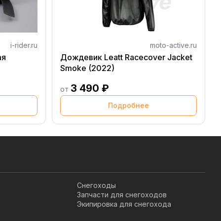
i-rider.ru
moto-active.ru
ая
Дождевик Leatt Racecover Jacket
Smoke (2022)
3 490 ₽
от
Подробнее
Снегоходы
Запчасти для снегоходов
Экипировка для снегохода