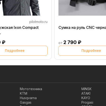
pilotmoto.ru
ужская Ixon Compact
Сумка на руль CNC черн
L
0 ₽
2 790 ₽
от
Подробнее
Подробнее
Мототехника
MINSK
KTM
ATAKI
Husqvarna
KAYO
Gasgas
Progasi