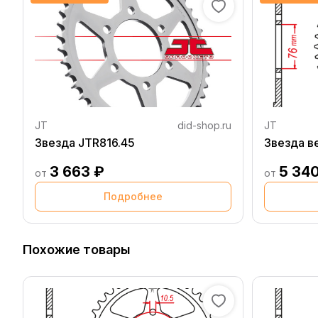
JT
did-shop.ru
JT
Звезда JTR816.45
Звезда в
3 663 ₽
5 34
от
от
Подробнее
Похожие товары