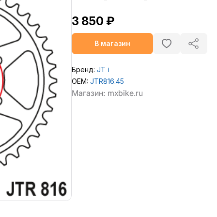
3 850 ₽
В магазин
Бренд:
JT
ℹ️
OEM:
JTR816.45