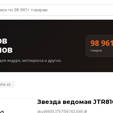
ов
98 96
нов
товаров
для эндуро, мотокросса и других.
816 45
Звезда ведомая JTR81
sku46605_1757158743_646