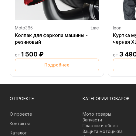
Moto365
t.me
Ixon
Колпак для фаркопа машины -
Куртка м
резиновый
черная X
1 500 ₽
3 49
от
от
Подробнее
О ПРОЕКТЕ
КАТЕГОРИИ ТОВАРОВ
О проекте
Мото товары
Запчасти
Контакты
Пластик и обвес
Защита мотоцикла
Каталог