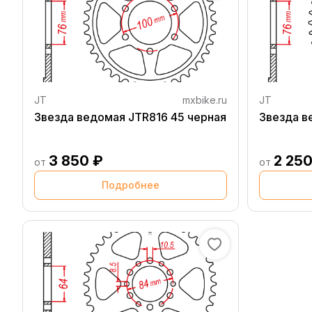
JT
mxbike.ru
JT
Звезда ведомая JTR816 45 черная
Звезда в
3 850 ₽
2 250
от
от
Подробнее