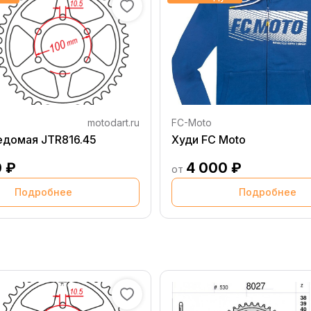
motodart.ru
FC-Moto
едомая JTR816.45
Худи FC Moto
0 ₽
4 000 ₽
от
Подробнее
Подробнее