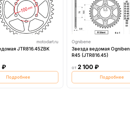
motodart.ru
Ognibene
едомая JTR816.45ZBK
Звезда ведомая Ogniben
R45 (JTR816.45)
 ₽
2 100 ₽
от
Подробнее
Подробнее