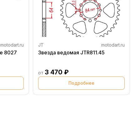
motodart.ru
JT
motodart.ru
e 8027
Звезда ведомая JTR811.45
3 470 ₽
от
Подробнее