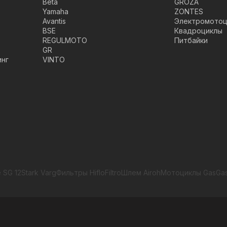
Beta
GROZA
Yamaha
ZONTES
Avantis
Электромотоц
BSE
Квадроциклы
REGULMOTO
Питбайки
GR
инг
VINTO
 SG 12
Stark Varg
Фильтры HifloFiltro
Шлем Airoh
Мотоциклы GasGa