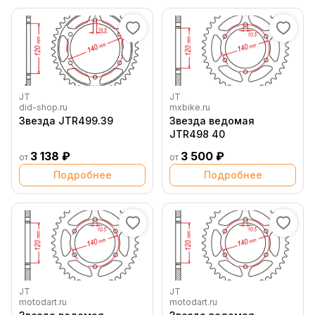
JT
JT
did-shop.ru
mxbike.ru
Звезда JTR499.39
Звезда ведомая
JTR498 40
3 138 ₽
3 500 ₽
от
от
Подробнее
Подробнее
JT
JT
motodart.ru
motodart.ru