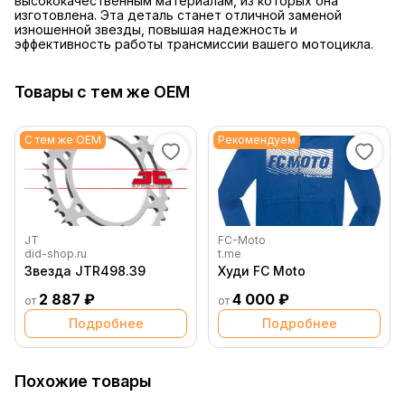
высококачественным материалам, из которых она
изготовлена. Эта деталь станет отличной заменой
изношенной звезды, повышая надежность и
эффективность работы трансмиссии вашего мотоцикла.
Товары с тем же OEM
С тем же OEM
Рекомендуем
JT
FC-Moto
did-shop.ru
t.me
Звезда JTR498.39
Худи FC Moto
2 887 ₽
4 000 ₽
от
от
Подробнее
Подробнее
Похожие товары