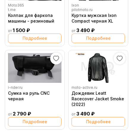
Moto365
Ixon
t.me
pilotmoto.ru
Колпак для фаркопа
Куртка мужская Ixon
машины - резиновый
Compact черная XL
1 500 ₽
3 490 ₽
от
от
Подробнее
Подробнее
i-rider.ru
moto-active.ru
Сумка на руль CNC
Дождевик Leatt
черная
Racecover Jacket Smoke
(2022)
2 790 ₽
3 490 ₽
от
от
Подробнее
Подробнее