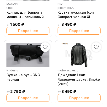
Moto365
Ixon
t.me
pilotmoto.ru
Колпак для фаркопа
Куртка мужская Ixon
машины - резиновый
Compact черная XL
1 500 ₽
3 490 ₽
от
от
Подробнее
Подробнее
i-rider.ru
moto-active.ru
Сумка на руль CNC
Дождевик Leatt
черная
Racecover Jacket Smoke
(2022)
2 790 ₽
3 490 ₽
от
от
Подробнее
Подробнее