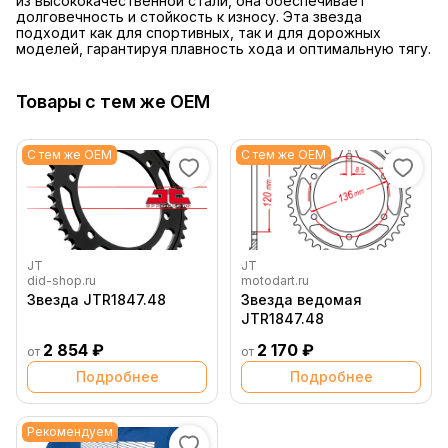
из высококачественной стали, она обеспечивает
долговечность и стойкость к износу. Эта звезда
подходит как для спортивных, так и для дорожных
моделей, гарантируя плавность хода и оптимальную тягу.
Товары с тем же OEM
С тем же OEM
С тем же OEM
JT
JT
did-shop.ru
motodart.ru
Звезда JTR1847.48
Звезда ведомая
JTR1847.48
2 854 ₽
2 170 ₽
от
от
Подробнее
Подробнее
Рекомендуем