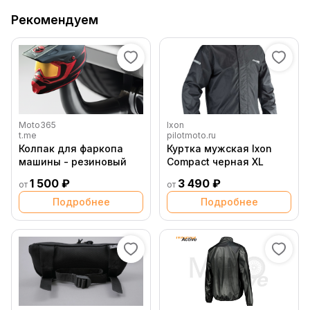
Рекомендуем
Moto365
Ixon
t.me
pilotmoto.ru
Колпак для фаркопа
Куртка мужская Ixon
машины - резиновый
Compact черная XL
1 500 ₽
3 490 ₽
от
от
Подробнее
Подробнее