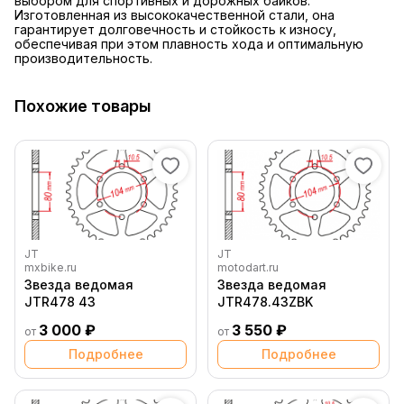
выбором для спортивных и дорожных байков.
Изготовленная из высококачественной стали, она
гарантирует долговечность и стойкость к износу,
обеспечивая при этом плавность хода и оптимальную
производительность.
Похожие товары
JT
JT
mxbike.ru
motodart.ru
Звезда ведомая
Звезда ведомая
JTR478 43
JTR478.43ZBK
3 000 ₽
3 550 ₽
от
от
Подробнее
Подробнее