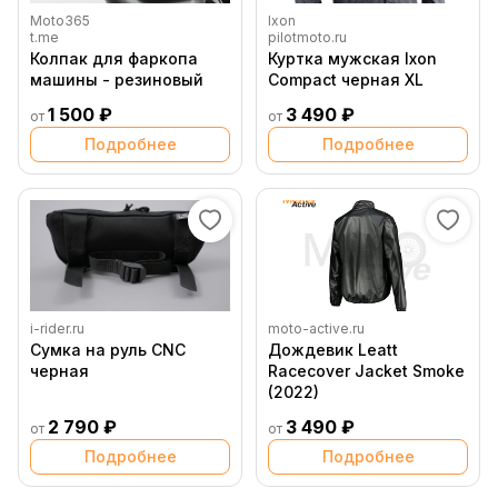
Moto365
Ixon
t.me
pilotmoto.ru
Колпак для фаркопа
Куртка мужская Ixon
машины - резиновый
Compact черная XL
1 500 ₽
3 490 ₽
от
от
Подробнее
Подробнее
i-rider.ru
moto-active.ru
Сумка на руль CNC
Дождевик Leatt
черная
Racecover Jacket Smoke
(2022)
2 790 ₽
3 490 ₽
от
от
Подробнее
Подробнее