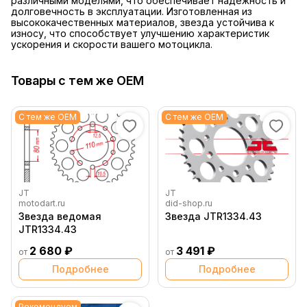
различными моделями, что обеспечивает надежность и
долговечность в эксплуатации. Изготовленная из
высококачественных материалов, звезда устойчива к
износу, что способствует улучшению характеристик
ускорения и скорости вашего мотоцикла.
Товары с тем же OEM
С тем же OEM
С тем же OEM
JT
JT
motodart.ru
did-shop.ru
Звезда ведомая
Звезда JTR1334.43
JTR1334.43
2 680 ₽
3 491 ₽
от
от
Подробнее
Подробнее
Рекомендуем