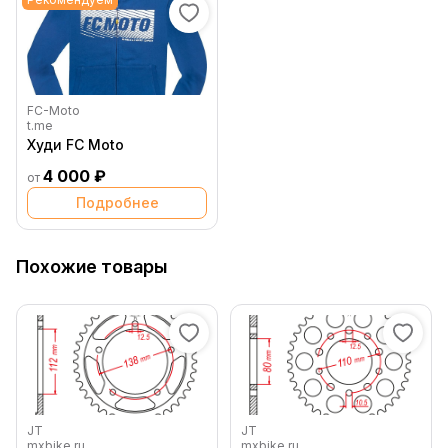
FC-Moto
t.me
Худи FC Moto
4 000 ₽
от
Подробнее
Похожие товары
JT
JT
mxbike.ru
mxbike.ru