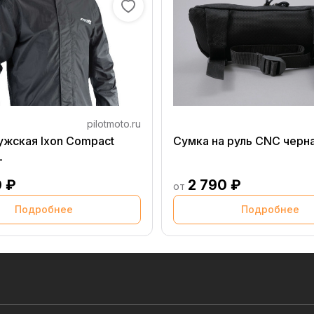
pilotmoto.ru
ужская Ixon Compact
Сумка на руль CNC черн
L
0 ₽
2 790 ₽
от
Подробнее
Подробнее