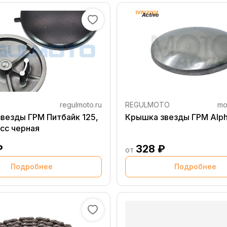
regulmoto.ru
REGULMOTO
mo
везды ГРМ Питбайк 125,
Крышка звезды ГРМ Alp
0сс черная
₽
328 ₽
от
Подробнее
Подробнее