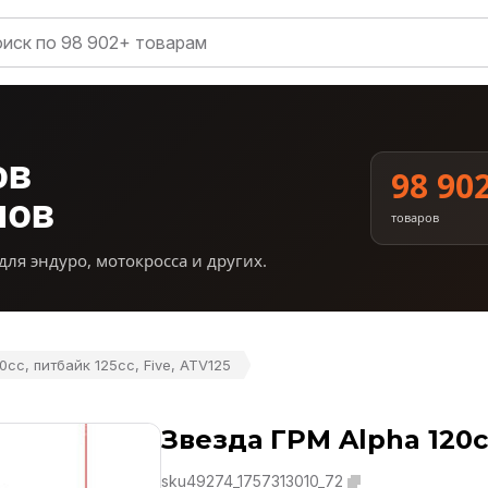
ов
98 90
нов
товаров
для эндуро, мотокросса и других.
0сс, питбайк 125сс, Five, ATV125
Звезда ГРМ Alpha 120сс
sku49274_1757313010_72