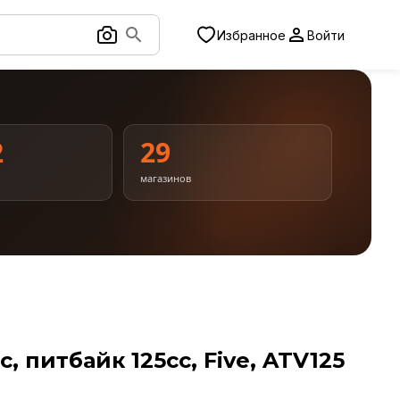
Избранное
Войти
2
29
магазинов
, питбайк 125сс, Five, ATV125