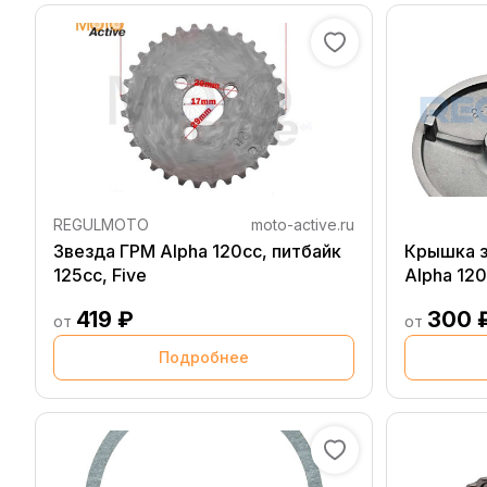
REGULMOTO
moto-active.ru
Звезда ГРМ Alpha 120сс, питбайк
Крышка з
125сс, Five
Alpha 12
419 ₽
300 
от
от
Подробнее