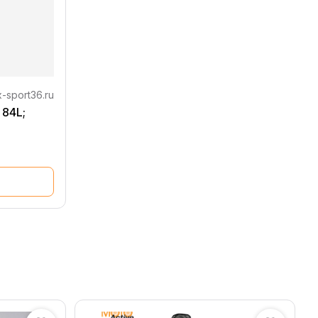
-sport36.ru
 84L;