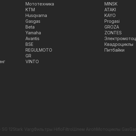
Мототехника
MINSK
KTM
ATAKI
Husqvarna
KAYO
Gasgas
Progasi
Beta
GROZA
Yamaha
ZONTES
Avantis
Электромотоц
BSE
Квадроциклы
REGULMOTO
Питбайки
GR
инг
VINTO
 SG 12
Stark Varg
Фильтры HifloFiltro
Шлем Airoh
Мотоциклы GasGa