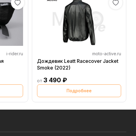
i-rider.ru
moto-active.ru
ая
Дождевик Leatt Racecover Jacket
Smoke (2022)
3 490 ₽
от
Подробнее