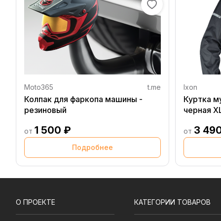
Moto365
t.me
Ixon
Колпак для фаркопа машины -
Куртка м
резиновый
черная X
1 500 ₽
3 49
от
от
Подробнее
О ПРОЕКТЕ
КАТЕГОРИИ ТОВАРОВ