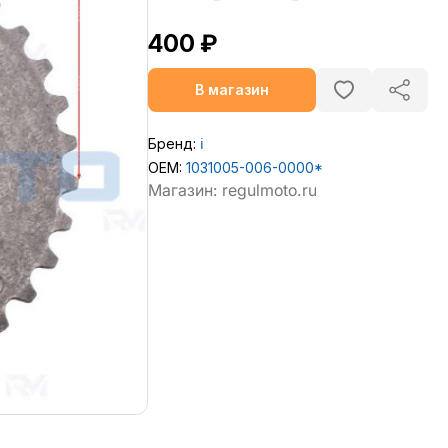
400 ₽
В магазин
Бренд:
ℹ️
OEM:
1031005-006-0000*