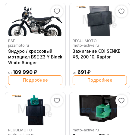
BSE
REGULMOTO
jazzmoto.ru
moto-active.ru
Эндуро / кроссовый
Зажигание CDI SENKE
мотоцикл BSE Z3 Y Black
Х6, 200 10, Raptor
White Stinger
189 990 ₽
691 ₽
от
от
Подробнее
Подробнее
REGULMOTO
moto-active.ru
moto-active.ru