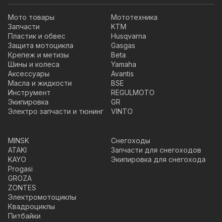
Мото товары
Мототехника
Запчасти
KTM
Пластик и обвес
Husqvarna
Защита мотоцикла
Gasgas
Крепеж и метизы
Beta
Шины и колеса
Yamaha
Аксессуары
Avantis
Масла и жидкости
BSE
Инструмент
REGULMOTO
Экипировка
GR
Электро запчасти и тюнинг
VINTO
MINSK
Снегоходы
ATAKI
Запчасти для снегоходов
KAYO
Экипировка для снегохода
Progasi
GROZA
ZONTES
Электромотоциклы
Квадроциклы
Питбайки