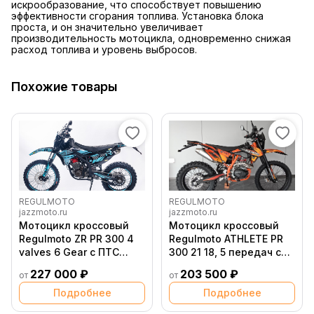
искрообразование, что способствует повышению
эффективности сгорания топлива. Установка блока
проста, и он значительно увеличивает
производительность мотоцикла, одновременно снижая
расход топлива и уровень выбросов.
Похожие товары
REGULMOTO
REGULMOTO
jazzmoto.ru
jazzmoto.ru
Мотоцикл кроссовый
Мотоцикл кроссовый
Regulmoto ZR PR 300 4
Regulmoto ATHLETE PR
valves 6 Gear с ПТС
300 21 18, 5 передач с
(Черный/ оранжевый)
ПТС (Оранжевый/
227 000 ₽
203 500 ₽
от
от
черный)
Подробнее
Подробнее