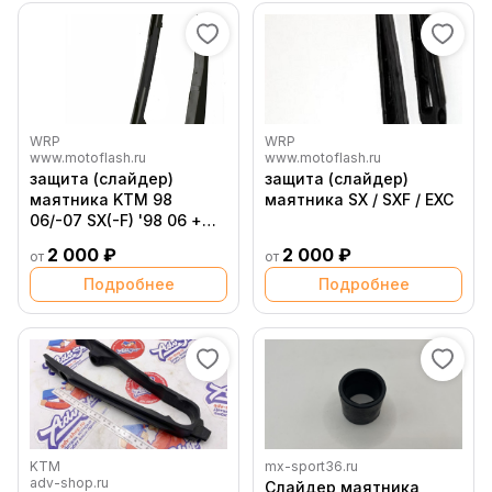
WRP
WRP
www.motoflash.ru
www.motoflash.ru
защита (слайдер)
защита (слайдер)
маятника KTM 98
маятника SX / SXF / EXC
06/-07 SX(-F) '98 06 +
EXC '98 07
2 000 ₽
2 000 ₽
от
от
Подробнее
Подробнее
KTM
mx-sport36.ru
adv-shop.ru
Слайдер маятника