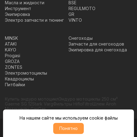
Масла и жидкости
BSE
Инструмент
REGULMOTO
Экипировка
GR
Электро запчасти и тюнинг
VINTO
MINSK
Снегоходы
ATAKI
Запчасти для снегоходов
KAYO
Экипировка для снегохода
Progasi
GROZA
ZONTES
Электромотоциклы
Квадроциклы
Питбайки
Купить эндуро мотоцикл
Эндуро мотоциклы 250 см³
Gaerne SG 12
Stark Varg
Фильтры HifloFiltro
Шлем Airoh
Мотоциклы GasGas
На нашем сайте мы используем cookie файлы
Понятно
© Moto365, Все права защищены
Политика обратботки персональных данных