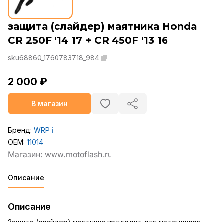
защита (слайдер) маятника Honda
CR 250F '14 17 + CR 450F '13 16
sku68860_1760783718_984
2 000 ₽
В магазин
Бренд:
WRP
ℹ️
OEM:
11014
Описание
Описание
Защита (слайдер) маятника подходит для мотоциклов