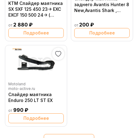
KTM Слайдер маятника
заднего Avantis Hunter 8
SX SXF 125 450 23-> EXC
New,Avantis Shark ,
EXCF 150 500 24-> (
Motoland Wild , Wild X
A46004066000 )
2 880 ₽
200 ₽
от
от
Подробнее
Подробнее
Motoland
moto-active.ru
Слайдер маятника
Enduro 250 LT ST EX
990 ₽
от
Подробнее