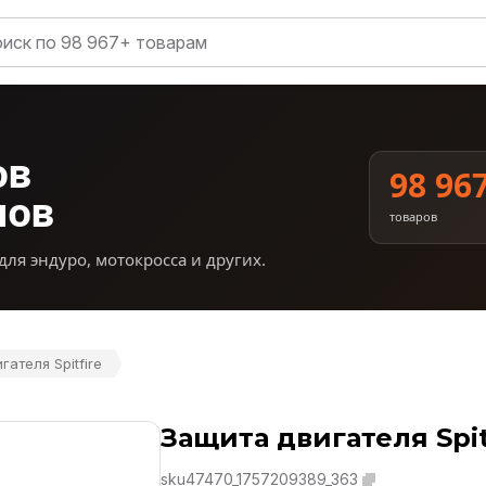
ов
98 96
нов
товаров
для эндуро, мотокросса и других.
гателя Spitfire
Защита двигателя Spit
sku47470_1757209389_363