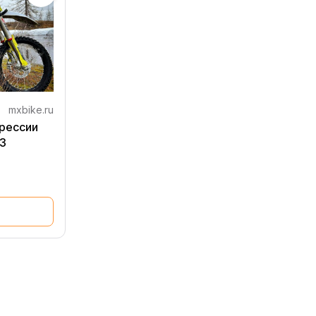
mxbike.ru
грессии
23