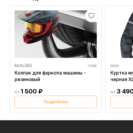
Moto365
t.me
Ixon
Колпак для фаркопа машины -
Куртка м
резиновый
черная X
1 500 ₽
3 49
от
от
Подробнее