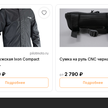
pilotmoto.ru
ужская Ixon Compact
Сумка на руль CNC черн
L
0 ₽
2 790 ₽
от
Подробнее
Подробнее