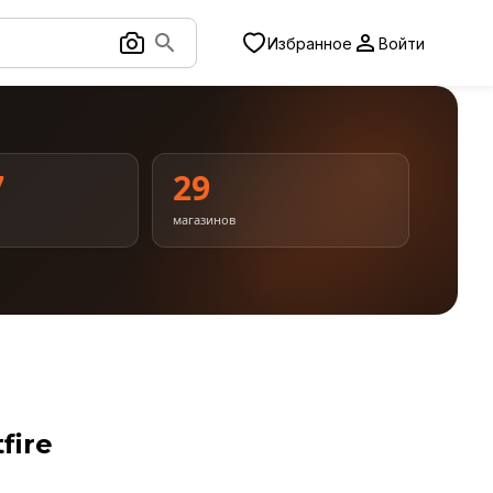
Избранное
Войти
7
29
магазинов
fire