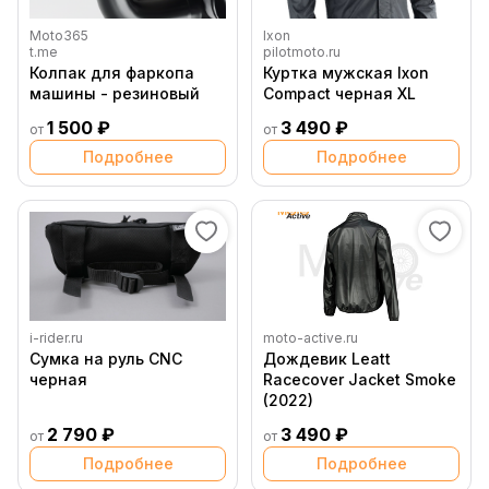
Moto365
Ixon
t.me
pilotmoto.ru
Колпак для фаркопа
Куртка мужская Ixon
машины - резиновый
Compact черная XL
1 500 ₽
3 490 ₽
от
от
Подробнее
Подробнее
i-rider.ru
moto-active.ru
Сумка на руль CNC
Дождевик Leatt
черная
Racecover Jacket Smoke
(2022)
2 790 ₽
3 490 ₽
от
от
Подробнее
Подробнее