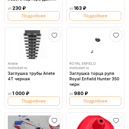
250 2Т OEM
153FMI 154FMI (эл.
230 ₽
163 ₽
от
от
стартер) SM PARTS
Подробнее
Подробнее
Ariete
ROYAL ENFIELD
motodart.ru
motodart.ru
Заглушка трубы Ariete
Заглушка торца руля
4Т черная
Royal Enfield Hunter 350
черн
1 000 ₽
980 ₽
от
от
Подробнее
Подробнее