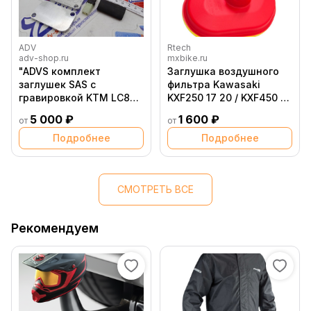
ADV
Rtech
adv-shop.ru
mxbike.ru
"ADVS комплект
Заглушка воздушного
заглушек SAS с
фильтра Kawasaki
гравировкой KTM LC8
KXF250 17 20 / KXF450 16
1190 1290 + штекер"
18
5 000 ₽
1 600 ₽
от
от
Подробнее
Подробнее
СМОТРЕТЬ ВСЕ
Рекомендуем