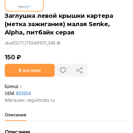
Заглушка левой крышки картера
(метка зажигания) малая Senke,
Alpha, питбайк серая
sku60271_1759461011_348
150 ₽
В магазин
Бренд:
ℹ️
OEM:
623254
Описание
Описание