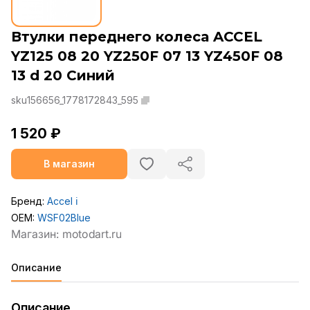
Втулки переднего колеса ACCEL
YZ125 08 20 YZ250F 07 13 YZ450F 08
13 d 20 Синий
sku156656_1778172843_595
1 520 ₽
В магазин
Бренд:
Accel
ℹ️
OEM:
WSF02Blue
Описание
Описание