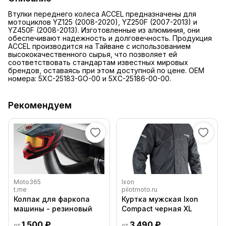
Втулки переднего колеса ACCEL предназначены для
мотоциклов YZ125 (2008-2020), YZ250F (2007-2013) и
YZ450F (2008-2013). Изготовленные из алюминия, они
обеспечивают надежность и долговечность. Продукция
ACCEL производится на Тайване с использованием
высококачественного сырья, что позволяет ей
соответствовать стандартам известных мировых
брендов, оставаясь при этом доступной по цене. OEM
номера: 5XC-25183-GO-00 и 5XC-25186-00-00.
Рекомендуем
Moto365
Ixon
t.me
pilotmoto.ru
Колпак для фаркопа
Куртка мужская Ixon
машины - резиновый
Compact черная XL
1 500 ₽
3 490 ₽
от
от