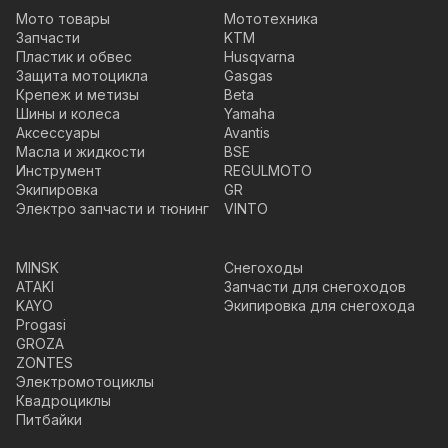
Мото товары
Мототехника
Запчасти
KTM
Пластик и обвес
Husqvarna
Защита мотоцикла
Gasgas
Крепеж и метизы
Beta
Шины и колеса
Yamaha
Аксессуары
Avantis
Масла и жидкости
BSE
Инструмент
REGULMOTO
Экипировка
GR
Электро запчасти и тюнинг
VINTO
MINSK
Снегоходы
ATAKI
Запчасти для снегоходов
KAYO
Экипировка для снегохода
Progasi
GROZA
ZONTES
Электромотоциклы
Квадроциклы
Питбайки