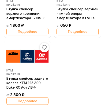
KTM
KTM
mxbike.ru
mxbike.ru
Втулка спейсер
Втулка спейсер верхней
верхнего крепления
нижней опоры
амортизатора 12x15 18
амортизатора KTM EXC
24,5x13,5 KTM 790 890
EXCF 150 500 24->
1 800 ₽
650 ₽
от
от
Duke Adventure
Подробнее
Подробнее
KTM
mxbike.ru
Втулка спейсер заднего
колеса KTM 125 390
Duke RC Adv /13->
2 300 ₽
от
Подробнее