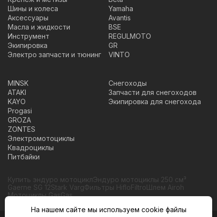
Шины и колеса
Yamaha
Аксессуары
Avantis
Масла и жидкости
BSE
Инструмент
REGULMOTO
Экипировка
GR
Электро запчасти и тюнинг
VINTO
MINSK
Снегоходы
ATAKI
Запчасти для снегоходов
KAYO
Экипировка для снегохода
Progasi
GROZA
ZONTES
Электромотоциклы
Квадроциклы
Питбайки
Купить эндуро мотоцикл
Эндуро мотоциклы 250 см³
Gaerne SG 12
Stark Varg
Фильтры HifloFiltro
Шлем Airoh
Мотоциклы GasGas
На нашем сайте мы используем cookie файлы