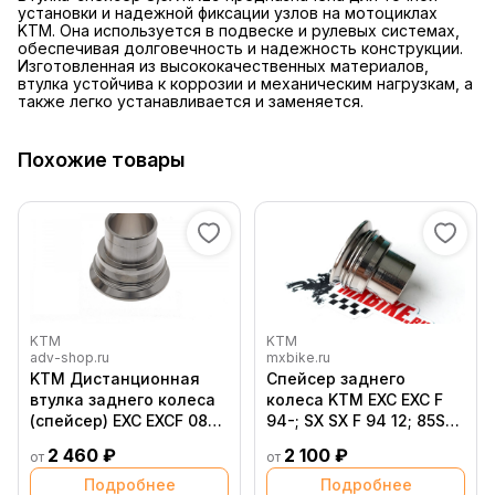
установки и надежной фиксации узлов на мотоциклах
KTM. Она используется в подвеске и рулевых системах,
обеспечивая долговечность и надежность конструкции.
Изготовленная из высококачественных материалов,
втулка устойчива к коррозии и механическим нагрузкам, а
также легко устанавливается и заменяется.
Похожие товары
KTM
KTM
adv-shop.ru
mxbike.ru
KTM Дистанционная
Спейсер заднего
втулка заднего колеса
колеса KTM EXC EXC F
(спейсер) EXC EXCF 08
94-; SX SX F 94 12; 85SX
23 / 85 SX 11-> (
07- / Husqvarna TE FE
2 460 ₽
2 100 ₽
от
от
78010016000 /
14- ; TC85 14- / GasGas
54610016000 /
EC EC F 21- ; MC85 21-
Подробнее
Подробнее