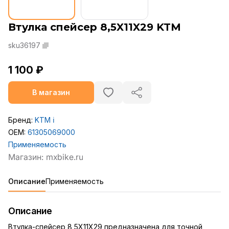
Втулка спейсер 8,5X11X29 KTM
sku36197
1 100 ₽
В магазин
Бренд:
KTM
ℹ️
OEM:
61305069000
Применяемость
Описание
Применяемость
Описание
Втулка-спейсер 8,5X11X29 предназначена для точной