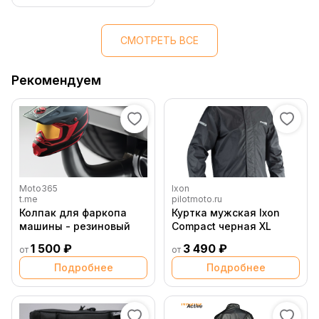
СМОТРЕТЬ ВСЕ
Рекомендуем
Moto365
Ixon
t.me
pilotmoto.ru
Колпак для фаркопа
Куртка мужская Ixon
машины - резиновый
Compact черная XL
1 500 ₽
3 490 ₽
от
от
Подробнее
Подробнее