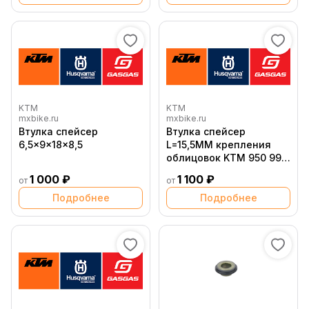
77310016000 )
KTM
KTM
mxbike.ru
mxbike.ru
Втулка спейсер
Втулка спейсер
6,5x9x18x8,5
L=15,5MM крепления
облицовок KTM 950 990
Adventure
1 000 ₽
1 100 ₽
от
от
Подробнее
Подробнее