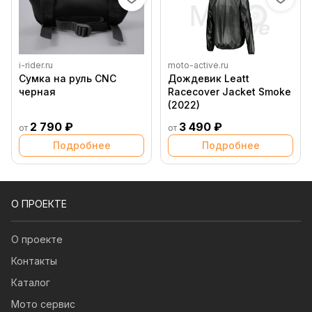
i-rider.ru
moto-active.ru
Сумка на руль CNC
Дождевик Leatt
черная
Racecover Jacket Smoke
(2022)
2 790 ₽
3 490 ₽
от
от
Подробнее
Подробнее
О ПРОЕКТЕ
О проекте
Контакты
Каталог
Мото сервис