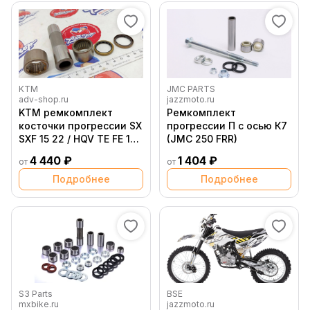
KTM
JMC PARTS
adv-shop.ru
jazzmoto.ru
KTM ремкомплект
Ремкомплект
косточки прогрессии SX
прогрессии П с осью К7
SXF 15 22 / HQV TE FE 17
(JMC 250 FRR)
23 ( 79004083010 /
4 440 ₽
1 404 ₽
от
от
77204083010 )
Подробнее
Подробнее
S3 Parts
BSE
mxbike.ru
jazzmoto.ru