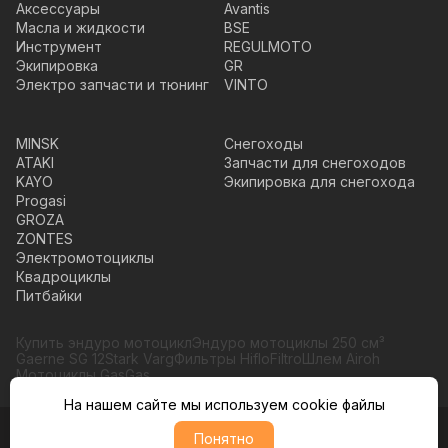
Аксессуары
Avantis
Масла и жидкости
BSE
Инструмент
REGULMOTO
Экипировка
GR
Электро запчасти и тюнинг
VINTO
MINSK
Снегоходы
ATAKI
Запчасти для снегоходов
KAYO
Экипировка для снегохода
Progasi
GROZA
ZONTES
Электромотоциклы
Квадроциклы
Питбайки
Купить эндуро мотоцикл
Эндуро мотоциклы 250 см³
Gaerne SG 12
Stark Varg
Фильтры HifloFiltro
Шлем Airoh
Мотоциклы GasGas
На нашем сайте мы используем cookie файлы
Понятно
© Moto365, Все права защищены