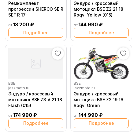
Ремкомплект
Эндуро / кроссовый
прогрессии SHERCO SE R
мотоцикл BSE Z2 21 18
SEF R 17-
Roqvi Yellow (015)
13 200 ₽
144 990 ₽
от
от
Подробнее
Подробнее
BSE
BSE
jazzmoto.ru
jazzmoto.ru
Эндуро / кроссовый
Эндуро / кроссовый
мотоцикл BSE Z3 V 21 18
мотоцикл BSE Z2 19 16
Flash (015)
Roqvi Green
174 990 ₽
144 990 ₽
от
от
Подробнее
Подробнее