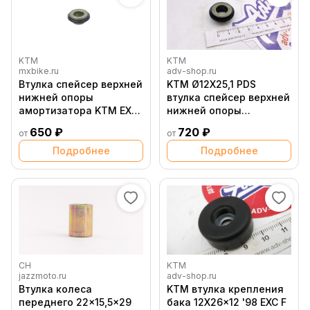
KTM
KTM
mxbike.ru
adv-shop.ru
Втулка спейсер верхней
KTM Ø12X25,1 PDS
нижней опоры
втулка спейсер верхней
амортизатора KTM EXC
нижней опоры
EXCF 150 500 24->
амортизатора 150 500
650 ₽
720 ₽
от
от
EXC EXCF 24-> (
46181193 )
Подробнее
Подробнее
CH
KTM
jazzmoto.ru
adv-shop.ru
Втулка колеса
KTM втулка крепления
переднего 22x15,5x29
бака 12X26x12 '98 EXC F