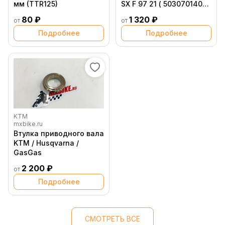
мм (TTR125)
SX F 97 21 ( 50307014000
)
80 ₽
1 320 ₽
от
от
Подробнее
Подробнее
KTM
mxbike.ru
Втулка приводного вала
KTM / Husqvarna /
GasGas
2 200 ₽
от
Подробнее
СМОТРЕТЬ ВСЕ