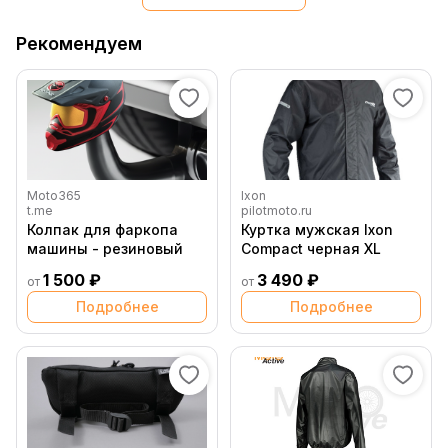
Рекомендуем
Moto365
Ixon
t.me
pilotmoto.ru
Колпак для фаркопа
Куртка мужская Ixon
машины - резиновый
Compact черная XL
1 500 ₽
3 490 ₽
от
от
Подробнее
Подробнее