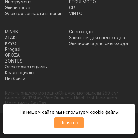
Инструмент
REGULMOTO
Экипировка
GR
Электро запчасти и тюнинг
VINTO
MINSK
Снегоходы
ATAKI
Запчасти для снегоходов
KAYO
Экипировка для снегохода
Progasi
GROZA
ZONTES
Электромотоциклы
Квадроциклы
Питбайки
Купить эндуро мотоцикл
Эндуро мотоциклы 250 см³
Gaerne SG 12
Stark Varg
Фильтры HifloFiltro
Шлем Airoh
Мотоциклы GasGas
На нашем сайте мы используем cookie файлы
Понятно
© Moto365, Все права защищены
Политика обратботки персональных данных