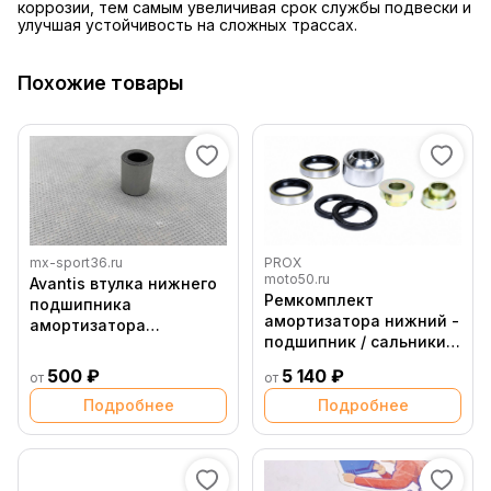
коррозии, тем самым увеличивая срок службы подвески и
улучшая устойчивость на сложных трассах.
Похожие товары
mx-sport36.ru
PROX
moto50.ru
Avantis втулка нижнего
Ремкомплект
подшипника
амортизатора нижний -
амортизатора
подшипник / сальники /
нержавеющая сталь
втулки WP Pds KTM /
500 ₽
5 140 ₽
от
от
Husaberg
Подробнее
Подробнее