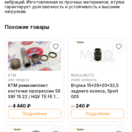
вибраций. Изготовленная из прочных материалов, втулка
гарантирует долговечность и устойчивость к высоким
нагрузкам.
Похожие товары
KTM
REGULMOTO
adv-shop.ru
moto-active.ru
KTM ремкомплект
Втулка 15x26x20x32,5
косточки прогрессии SX
заднего колеса, Sport
SXF 15 22 / HQV TE FE 17
003
23 ( 79004083010 /
4 440 ₽
240 ₽
от
от
77204083010 )
Подробнее
Подробнее