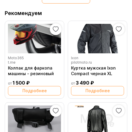
Рекомендуем
Moto365
Ixon
t.me
pilotmoto.ru
Колпак для фаркопа
Куртка мужская Ixon
машины - резиновый
Compact черная XL
1 500 ₽
3 490 ₽
от
от
Подробнее
Подробнее