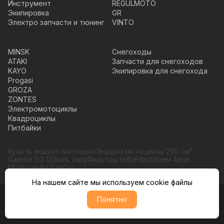
Инструмент
REGULMOTO
Экипировка
GR
Электро запчасти и тюнинг
VINTO
MINSK
Снегоходы
ATAKI
Запчасти для снегоходов
KAYO
Экипировка для снегохода
Progasi
GROZA
ZONTES
Электромотоциклы
Квадроциклы
Питбайки
Купить эндуро мотоцикл
Эндуро мотоциклы 250 см³
Gaerne SG 12
Stark Varg
Фильтры HifloFiltro
Шлем Airoh
Мотоциклы GasGas
На нашем сайте мы используем cookie файлы
Понятно
© Moto365, Все права защищены
Политика обратботки персональных данных