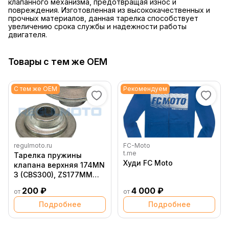
клапанного механизма, предотвращая износ и
повреждения. Изготовленная из высококачественных и
прочных материалов, данная тарелка способствует
увеличению срока службы и надежности работы
двигателя.
Товары с тем же OEM
С тем же OEM
Рекомендуем
regulmoto.ru
FC-Moto
t.me
Тарелка пружины
Худи FC Moto
клапана верхняя 174MN
3 (CBS300), ZS177MM
(NC250), T Leopard +
200 ₽
4 000 ₽
от
от
Подробнее
Подробнее