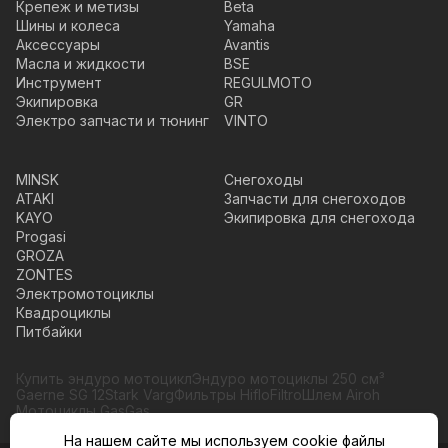
Крепеж и метизы
Beta
Шины и колеса
Yamaha
Аксессуары
Avantis
Масла и жидкости
BSE
Инструмент
REGULMOTO
Экипировка
GR
Электро запчасти и тюнинг
VINTO
MINSK
Снегоходы
ATAKI
Запчасти для снегоходов
KAYO
Экипировка для снегохода
Progasi
GROZA
ZONTES
Электромотоциклы
Квадроциклы
Питбайки
Купить эндуро мотоцикл
Эндуро мотоциклы 250 см³
Gaerne SG 12
Stark Varg
Фильтры HifloFiltro
Шлем Airoh
Мотоциклы GasGas
На нашем сайте мы используем cookie файлы