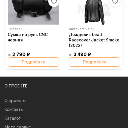
i-rider.ru
moto-active.ru
Сумка на руль CNC
Дождевик Leatt
черная
Racecover Jacket Smoke
(2022)
2 790 ₽
3 490 ₽
от
от
Подробнее
Подробнее
О ПРОЕКТЕ
О проекте
Контакты
Каталог
Мото сервис