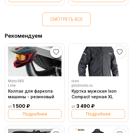
СМОТРЕТЬ ВСЕ
Рекомендуем
Moto365
Ixon
t.me
pilotmoto.ru
Колпак для фаркопа
Куртка мужская Ixon
машины - резиновый
Compact черная XL
1 500 ₽
3 490 ₽
от
от
Подробнее
Подробнее