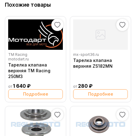
Похожие товары
TM Racing
mx-sport36.ru
motodart.ru
Тарелка клапана
Тарелка клапана
верхняя ZS182MN
верхняя TM Racing
250М3
1 640 ₽
280 ₽
от
от
Подробнее
Подробнее