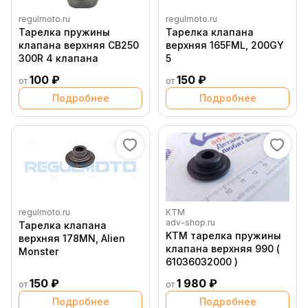
regulmoto.ru
regulmoto.ru
Тарелка пружины
Тарелка клапана
клапана верхняя СB250
верхняя 165FML, 200GY
300R 4 клапана
5
100 ₽
150 ₽
от
от
Подробнее
Подробнее
regulmoto.ru
KTM
adv-shop.ru
Тарелка клапана
KTM тарелка пружины
верхняя 178MN, Alien
клапана верхняя 990 (
Monster
61036032000 )
150 ₽
1 980 ₽
от
от
Подробнее
Подробнее