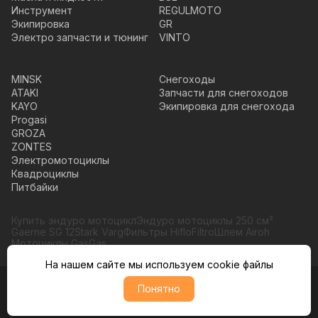
Инструмент
REGULMOTO
Экипировка
GR
Электро запчасти и тюнинг
VINTO
MINSK
Снегоходы
ATAKI
Запчасти для снегоходов
KAYO
Экипировка для снегохода
Progasi
GROZA
ZONTES
Электромотоциклы
Квадроциклы
Питбайки
Купить эндуро мотоцикл
Эндуро мотоциклы 250 см³
Gaerne SG 12
Stark Varg
Фильтры HifloFiltro
Шлем Airoh
Мотоциклы GasGas
На нашем сайте мы используем cookie файлы
Понятно
© Moto365, Все права защищены
Политика обратботки персональных данных