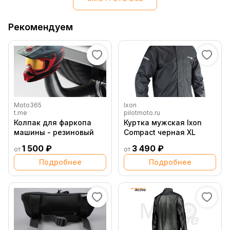
Рекомендуем
Moto365
Ixon
t.me
pilotmoto.ru
Колпак для фаркопа
Куртка мужская Ixon
машины - резиновый
Compact черная XL
1 500 ₽
3 490 ₽
от
от
Подробнее
Подробнее