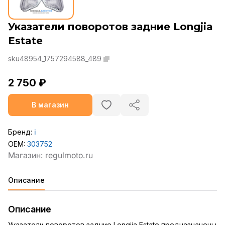
Указатели поворотов задние Longjia
Estate
sku48954_1757294588_489
2 750 ₽
В магазин
Бренд:
ℹ️
OEM:
303752
Описание
Описание
Указатели поворотов задние Longjia Estate предназначены