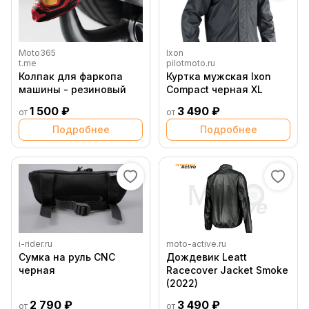
Moto365
Ixon
t.me
pilotmoto.ru
Колпак для фаркопа
Куртка мужская Ixon
машины - резиновый
Compact черная XL
1 500 ₽
3 490 ₽
от
от
Подробнее
Подробнее
i-rider.ru
moto-active.ru
Сумка на руль CNC
Дождевик Leatt
черная
Racecover Jacket Smoke
(2022)
2 790 ₽
3 490 ₽
от
от