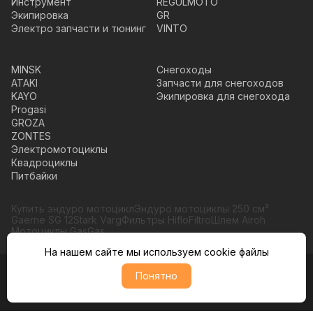
Инструмент
REGULMOTO
Экипировка
GR
Электро запчасти и тюнинг
VINTO
MINSK
Снегоходы
ATAKI
Запчасти для снегоходов
KAYO
Экипировка для снегохода
Progasi
GROZA
ZONTES
Электромотоциклы
Квадроциклы
Питбайки
Купить эндуро мотоцикл
Эндуро мотоциклы 250 см³
Gaerne SG 12
Stark Varg
Фильтры HifloFiltro
Шлем Airoh
Мотоциклы GasGas
На нашем сайте мы используем cookie файлы
Понятно
© Moto365, Все права защищены
Политика обратботки персональных данных