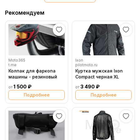
Рекомендуем
Moto365
Ixon
t.me
pilotmoto.ru
Колпак для фаркопа
Куртка мужская Ixon
машины - резиновый
Compact черная XL
1 500 ₽
3 490 ₽
от
от
Подробнее
Подробнее