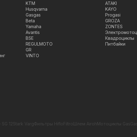
KTM
ATAKI
Husqvarna
KAYO
Gasgas
Progasi
Beta
GROZA
Yamaha
ZONTES
Avantis
Электромотоц
BSE
Квадроциклы
REGULMOTO
Питбайки
GR
инг
VINTO
 SG 12
Stark Varg
Фильтры HifloFiltro
Шлем Airoh
Мотоциклы GasGa