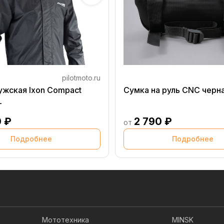
pilotmoto.ru
ужская Ixon Compact
Сумка на руль CNC черн
L
0 ₽
2 790 ₽
от
Подробнее
Подробнее
Мототехника
MINSK