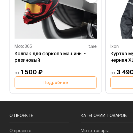
Moto365
t.me
Ixon
Колпак для фаркопа машины -
Куртка м
резиновый
черная X
1 500 ₽
3 49
от
от
Подробнее
О ПРОЕКТЕ
КАТЕГОРИИ ТОВАРОВ
О проекте
Мото товары