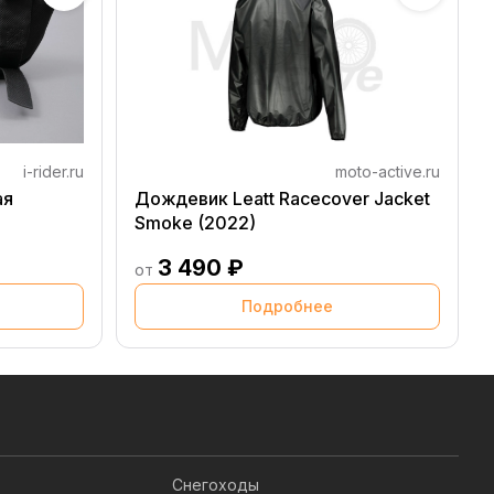
i-rider.ru
moto-active.ru
ая
Дождевик Leatt Racecover Jacket
Smoke (2022)
3 490 ₽
от
Подробнее
Снегоходы