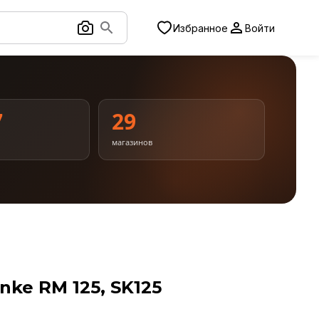
Избранное
Войти
7
29
магазинов
ke RM 125, SK125