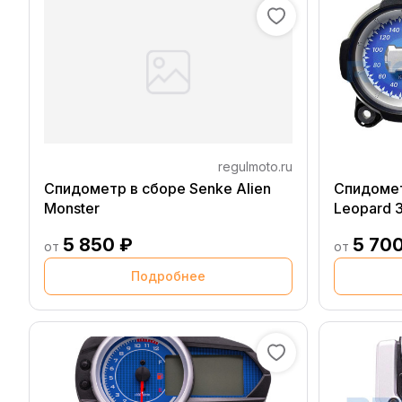
regulmoto.ru
Спидометр в сборе Senke Alien
Спидомет
Monster
Leopard 
5 850 ₽
5 70
от
от
Подробнее