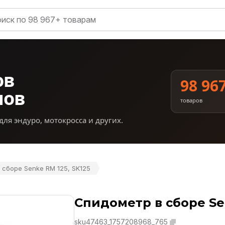
ов
98 96
нов
товаров
для эндуро, мотокросса и других.
 сборе Senke RM 125, SK125
Спидометр в сборе Sen
sku47463_1757208968_765