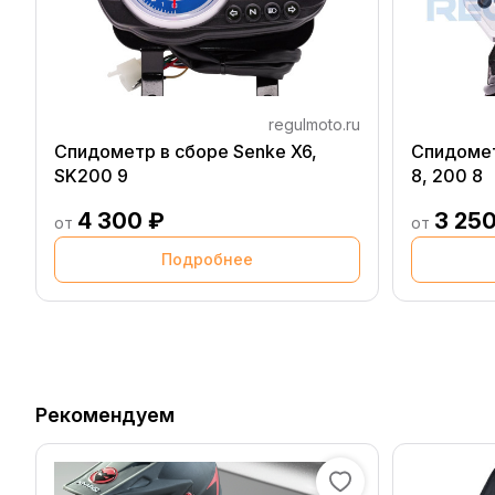
regulmoto.ru
Спидометр в сборе Senke X6,
Спидомет
SK200 9
8, 200 8
4 300 ₽
3 250
от
от
Подробнее
Рекомендуем