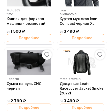
Moto365
Ixon
t.me
pilotmoto.ru
Колпак для фаркопа
Куртка мужская Ixon
машины - резиновый
Compact черная XL
1 500 ₽
3 490 ₽
от
от
Подробнее
Подробнее
i-rider.ru
moto-active.ru
Сумка на руль CNC
Дождевик Leatt
черная
Racecover Jacket Smoke
(2022)
2 790 ₽
3 490 ₽
от
от
Подробнее
Подробнее