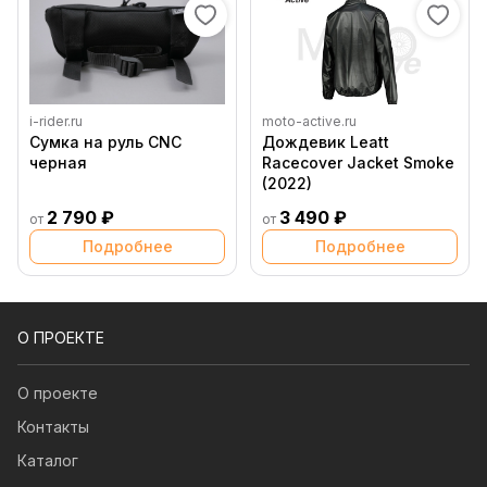
i-rider.ru
moto-active.ru
Сумка на руль CNC
Дождевик Leatt
черная
Racecover Jacket Smoke
(2022)
2 790 ₽
3 490 ₽
от
от
Подробнее
Подробнее
О ПРОЕКТЕ
О проекте
Контакты
Каталог