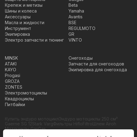
Крепеж и метизы
Beta
Шины и колеса
Yamaha
Аксессуары
Avantis
Масла и жидкости
BSE
Инструмент
REGULMOTO
Экипировка
GR
Электро запчасти и тюнинг
VINTO
MINSK
Снегоходы
ATAKI
Запчасти для снегоходов
KAYO
Экипировка для снегохода
Progasi
GROZA
ZONTES
Электромотоциклы
Квадроциклы
Питбайки
Купить эндуро мотоцикл
Эндуро мотоциклы 250 см³
Gaerne SG 12
Stark Varg
Фильтры HifloFiltro
Шлем Airoh
Мотоциклы GasGas