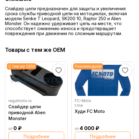
Слайдер цепи предназначен для защиты и увеличения
срока службы приводной цепи на мотоциклах, включая
модели Senke T Leopard, SK200 10, Raptor 250 и Alien
Monster. Он надежно удерживает цепь на месте, что
способствует снижению износа и предотвращает
повреждения при движении по сложным маршрутам.
Товары с тем же OEM
С тем же OEM
Рекомендуем
regulmoto.ru
FC-Moto
t.me
Слайдер цепи
Худи FC Moto
приводной Alien
Monster
0 ₽
4 000 ₽
от
от
Подробнее
Подробнее