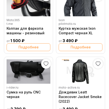
Moto365
Ixon
t.me
pilotmoto.ru
Колпак для фаркопа
Куртка мужская Ixon
машины - резиновый
Compact черная XL
1 500 ₽
3 490 ₽
от
от
Подробнее
Подробнее
i-rider.ru
moto-active.ru
Сумка на руль CNC
Дождевик Leatt
черная
Racecover Jacket Smoke
(2022)