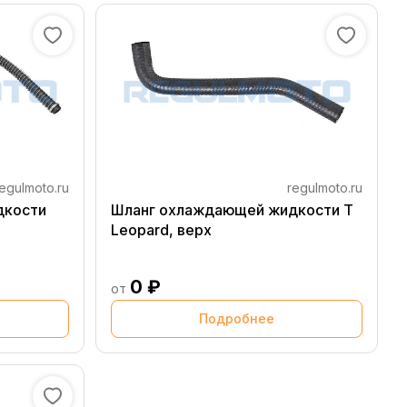
egulmoto.ru
regulmoto.ru
дкости
Шланг охлаждающей жидкости T
Leopard, верх
0 ₽
от
Подробнее