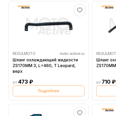
REGULMOTO
moto-active.ru
REGULMO
Шланг охлаждающей жидкости
Шланг о
ZS170MM 3, L=460, T Leopard,
ZS170MM 
верх
473 ₽
710 ₽
от
от
Подробнее