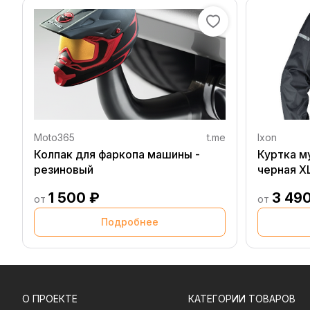
Moto365
t.me
Ixon
Колпак для фаркопа машины -
Куртка м
резиновый
черная X
1 500 ₽
3 49
от
от
Подробнее
О ПРОЕКТЕ
КАТЕГОРИИ ТОВАРОВ