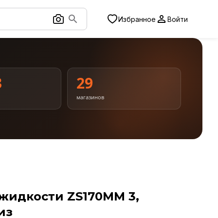
Избранное
Войти
3
29
магазинов
жидкости ZS170MM 3,
из