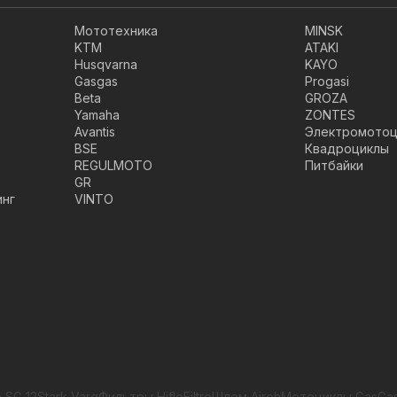
Мототехника
MINSK
KTM
ATAKI
Husqvarna
KAYO
Gasgas
Progasi
Beta
GROZA
Yamaha
ZONTES
Avantis
Электромотоц
BSE
Квадроциклы
REGULMOTO
Питбайки
GR
инг
VINTO
 SG 12
Stark Varg
Фильтры HifloFiltro
Шлем Airoh
Мотоциклы GasGa