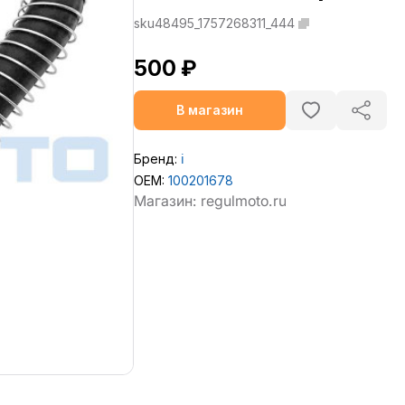
sku48495_1757268311_444
500 ₽
В магазин
Бренд:
ℹ️
OEM:
100201678