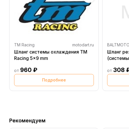
TM Racing
motodart.ru
BALTMOT
Шланг системы охлаждения TM
Шланг ре
Racing 5x9 mm
(системы
960 ₽
308 
от
от
Подробнее
Рекомендуем