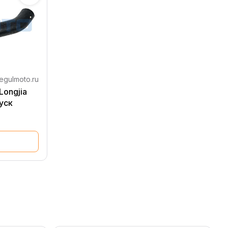
egulmoto.ru
Longjia
уск