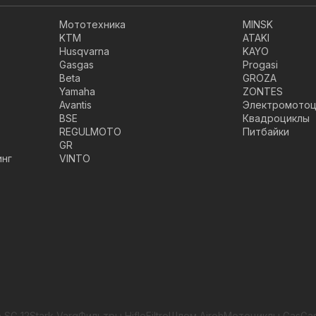
Мототехника
MINSK
KTM
ATAKI
Husqvarna
KAYO
Gasgas
Progasi
Beta
GROZA
Yamaha
ZONTES
Avantis
Электромотоц
BSE
Квадроциклы
REGULMOTO
Питбайки
GR
инг
VINTO
 SG 12
Stark Varg
Фильтры HifloFiltro
Шлем Airoh
Мотоциклы GasGa