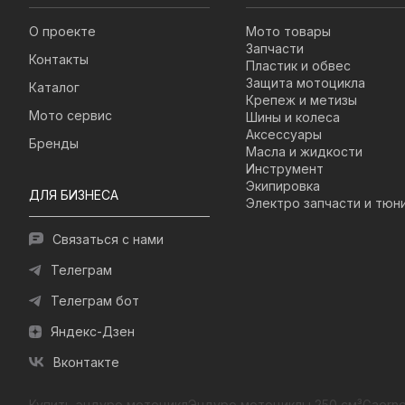
О проекте
Мото товары
Запчасти
Контакты
Пластик и обвес
Защита мотоцикла
Каталог
Крепеж и метизы
Мото сервис
Шины и колеса
Аксессуары
Бренды
Масла и жидкости
Инструмент
Экипировка
ДЛЯ БИЗНЕСА
Электро запчасти и тюн
Связаться с нами
Телеграм
Телеграм бот
Яндекс-Дзен
Вконтакте
Купить эндуро мотоцикл
Эндуро мотоциклы 250 см³
Gaerne