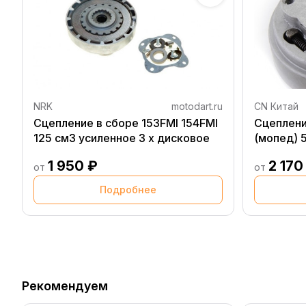
NRK
motodart.ru
CN Китай
Сцепление в сборе 153FMI 154FMI
Сцеплени
125 см3 усиленное 3 х дисковое
(мопед) 
1 950 ₽
2 170
от
от
Подробнее
Рекомендуем