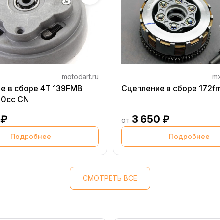
motodart.ru
mx
е в сборе 4T 139FMB
Сцепление в сборе 172f
50сс CN
 ₽
3 650 ₽
от
Подробнее
Подробнее
СМОТРЕТЬ ВСЕ