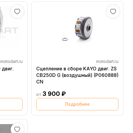
motodart.ru
motodart.ru
 двиг.
Сцепление в сборе KAYO двиг. ZS
CB250D G (воздушный) (P060888)
CN
3 900 ₽
от
Подробнее