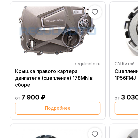
regulmoto.ru
CN Китай
Крышка правого картера
Сцеплени
двигателя (сцепления) 178MN в
1P56FMJ 
сборе
7 900 ₽
3 03
от
от
Подробнее