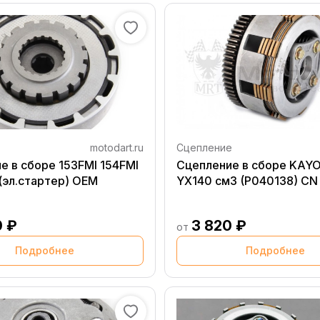
motodart.ru
Сцепление
е в сборе 153FMI 154FMI
Сцепление в сборе KAYO
(эл.стартер) OEM
YX140 см3 (P040138) CN
0 ₽
3 820 ₽
от
Подробнее
Подробнее