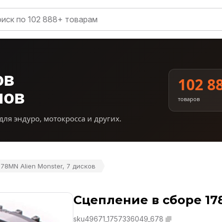
ов
102 8
нов
товаров
для эндуро, мотокросса и других.
78MN Alien Monster, 7 дисков
Сцепление в сборе 178
sku49671_1757336049_678