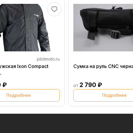
pilotmoto.ru
ужская Ixon Compact
Сумка на руль CNC черн
L
0 ₽
2 790 ₽
от
Подробнее
Подробнее