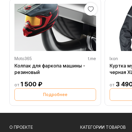
Moto365
t.me
Ixon
Колпак для фаркопа машины -
Куртка м
резиновый
черная X
1 500 ₽
3 49
от
от
Подробнее
О ПРОЕКТЕ
КАТЕГОРИИ ТОВАРОВ