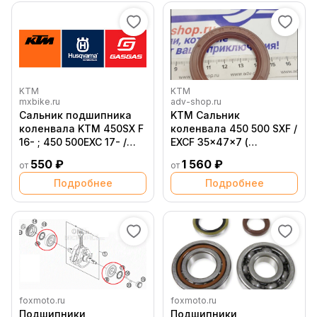
KTM
KTM
mxbike.ru
adv-shop.ru
Сальник подшипника
KTM Сальник
коленвала KTM 450SX F
коленвала 450 500 SXF /
16- ; 450 500EXC 17- /
EXCF 35x47x7 (
Husqvarna FC450 16-;
0760354774AF /
550 ₽
1 560 ₽
от
от
FE450 501 17-
0760354774 )
Подробнее
Подробнее
foxmoto.ru
foxmoto.ru
Подшипники
Подшипники