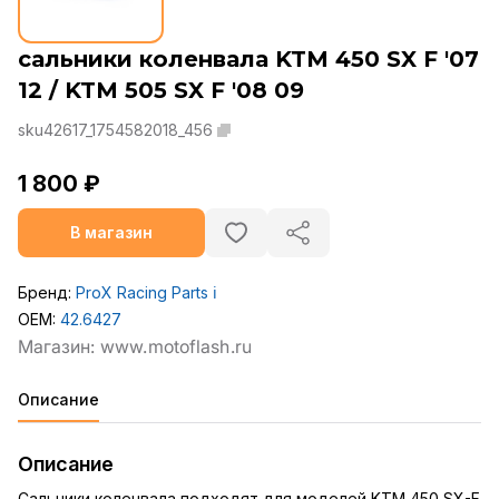
сальники коленвала KTM 450 SX F '07
12 / KTM 505 SX F '08 09
sku42617_1754582018_456
1 800 ₽
В магазин
Бренд:
ProX Racing Parts
ℹ️
OEM:
42.6427
Описание
Описание
Сальники коленвала подходят для моделей KTM 450 SX-F