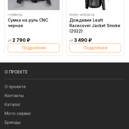
i-rider.ru
moto-active.ru
Сумка на руль CNC
Дождевик Leatt
черная
Racecover Jacket Smoke
(2022)
2 790 ₽
3 490 ₽
от
от
Подробнее
Подробнее
О ПРОЕКТЕ
О проекте
Контакты
Каталог
Мото сервис
Бренды