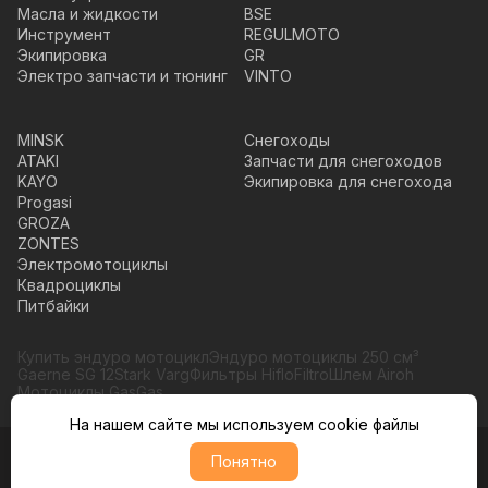
Масла и жидкости
BSE
Инструмент
REGULMOTO
Экипировка
GR
Электро запчасти и тюнинг
VINTO
MINSK
Снегоходы
ATAKI
Запчасти для снегоходов
KAYO
Экипировка для снегохода
Progasi
GROZA
ZONTES
Электромотоциклы
Квадроциклы
Питбайки
Купить эндуро мотоцикл
Эндуро мотоциклы 250 см³
Gaerne SG 12
Stark Varg
Фильтры HifloFiltro
Шлем Airoh
Мотоциклы GasGas
На нашем сайте мы используем cookie файлы
Понятно
© Moto365, Все права защищены
Политика обратботки персональных данных