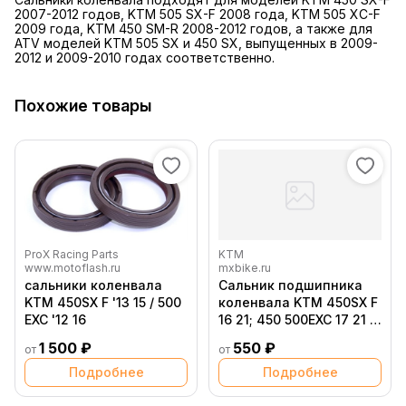
2007-2012 годов, KTM 505 SX-F 2008 года, KTM 505 XC-F
2009 года, KTM 450 SM-R 2008-2012 годов, а также для
ATV моделей KTM 505 SX и 450 SX, выпущенных в 2009-
2012 и 2009-2010 годах соответственно.
Похожие товары
ProX Racing Parts
KTM
www.motoflash.ru
mxbike.ru
сальники коленвала
Сальник подшипника
KTM 450SX F '13 15 / 500
коленвала KTM 450SX F
EXC '12 16
16 21; 450 500EXC 17 21 /
Husqvarna FC450 16 21;
1 500 ₽
550 ₽
от
от
FE450 501 17 21
Подробнее
Подробнее