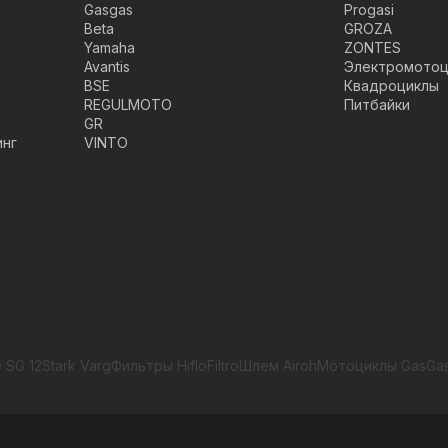
Gasgas
Progasi
Beta
GROZA
Yamaha
ZONTES
Avantis
Электромотоц
BSE
Квадроциклы
REGULMOTO
Питбайки
GR
инг
VINTO
 SG 12
Stark Varg
Фильтры HifloFiltro
Шлем Airoh
Мотоциклы GasGa