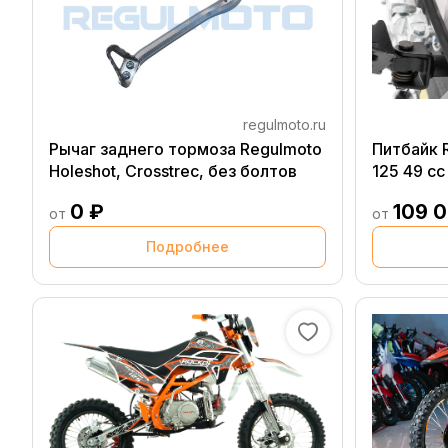
regulmoto.ru
Рычаг заднего тормоза Regulmoto
Питбайк R
Holeshot, Crosstrec, без болтов
125 49 cc
0 ₽
109 
от
от
Подробнее