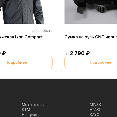
pilotmoto.ru
ужская Ixon Compact
Сумка на руль CNC черн
L
0 ₽
2 790 ₽
от
Подробнее
Подробнее
Мототехника
MINSK
KTM
ATAKI
Husqvarna
KAYO