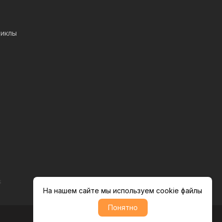
иклы
s
На нашем сайте мы используем cookie файлы
Понятно
Политика обратботки персональных данных