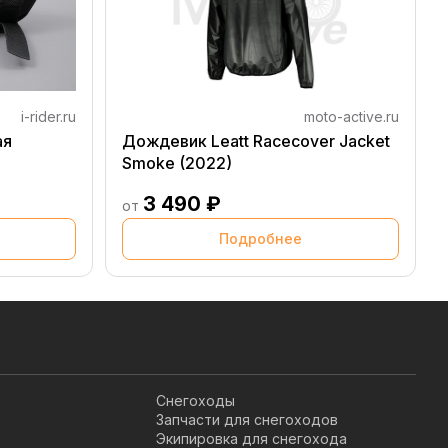
i-rider.ru
moto-active.ru
ая
Дождевик Leatt Racecover Jacket
Smoke (2022)
3 490 ₽
от
Подробнее
Снегоходы
Запчасти для снегоходов
Экипировка для снегохода