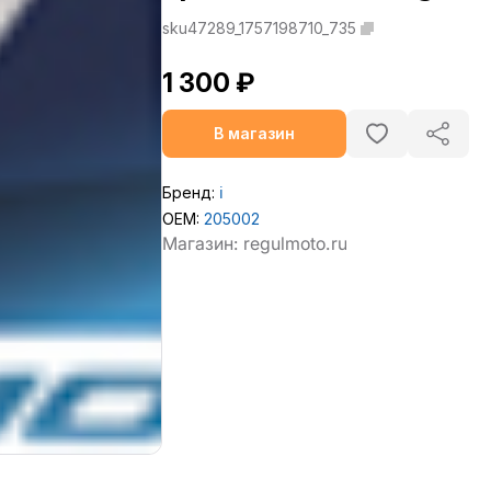
sku47289_1757198710_735
1 300 ₽
В магазин
Бренд:
ℹ️
OEM:
205002