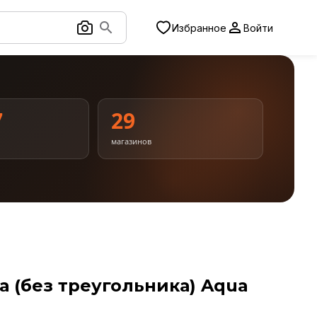
Избранное
Войти
7
29
магазинов
а (без треугольника) Aqua