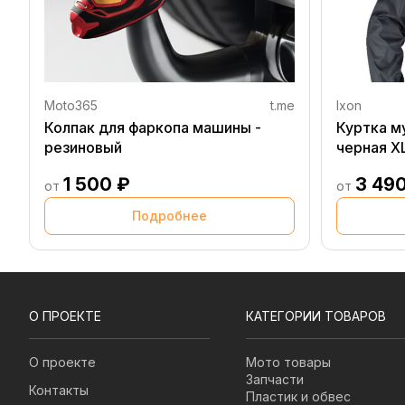
Moto365
t.me
Ixon
Колпак для фаркопа машины -
Куртка м
резиновый
черная X
1 500 ₽
3 49
от
от
Подробнее
О ПРОЕКТЕ
КАТЕГОРИИ ТОВАРОВ
О проекте
Мото товары
Запчасти
Контакты
Пластик и обвес