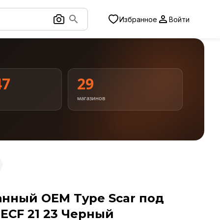
Избранное
Войти
47
29
магазинов
анный OEM Type Scar под
ECF 21 23 Черный