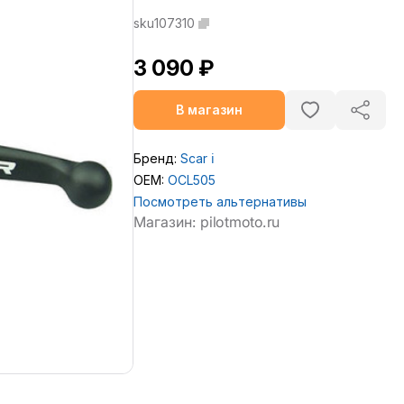
sku107310
3 090 ₽
В магазин
Бренд:
Scar
ℹ️
OEM:
OCL505
Посмотреть альтернативы