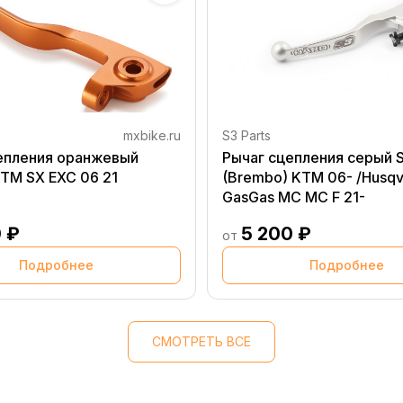
mxbike.ru
S3 Parts
епления оранжевый
Рычаг сцепления серый S
TM SX EXC 06 21
(Brembo) KTM 06- /Husqva
GasGas MC MC F 21-
 ₽
5 200 ₽
от
Подробнее
Подробнее
СМОТРЕТЬ ВСЕ