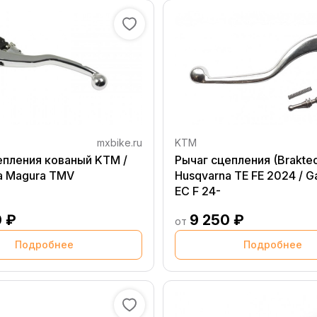
mxbike.ru
KTM
епления кованый KTM /
Рычаг сцепления (Brakte
a Magura TMV
Husqvarna TE FE 2024 / G
EC F 24-
0 ₽
9 250 ₽
от
Подробнее
Подробнее