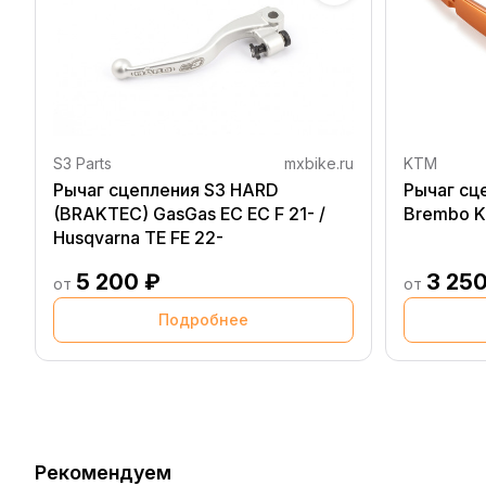
S3 Parts
mxbike.ru
KTM
Рычаг сцепления S3 HARD
Рычаг сц
(BRAKTEC) GasGas EC EC F 21- /
Brembo K
Husqvarna TE FE 22-
5 200 ₽
3 250
от
от
Подробнее
Рекомендуем