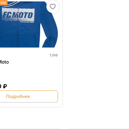
уем
t.me
C Moto
0 ₽
Подробнее