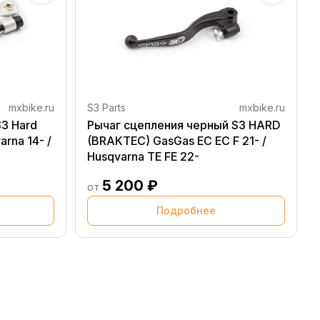
mxbike.ru
S3 Parts
mxbike.ru
3 Hard
Рычаг сцепления черный S3 HARD
rna 14- /
(BRAKTEC) GasGas EC EC F 21- /
Husqvarna TE FE 22-
5 200 ₽
от
Подробнее