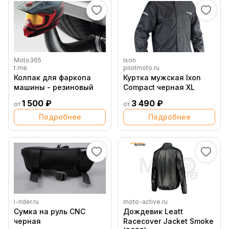
Moto365
Ixon
t.me
pilotmoto.ru
Колпак для фаркопа
Куртка мужская Ixon
машины - резиновый
Compact черная XL
1 500 ₽
3 490 ₽
от
от
Подробнее
Подробнее
i-rider.ru
moto-active.ru
Сумка на руль CNC
Дождевик Leatt
черная
Racecover Jacket Smoke