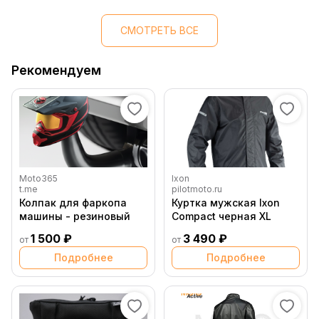
СМОТРЕТЬ ВСЕ
Рекомендуем
Moto365
Ixon
t.me
pilotmoto.ru
Колпак для фаркопа
Куртка мужская Ixon
машины - резиновый
Compact черная XL
1 500 ₽
3 490 ₽
от
от
Подробнее
Подробнее