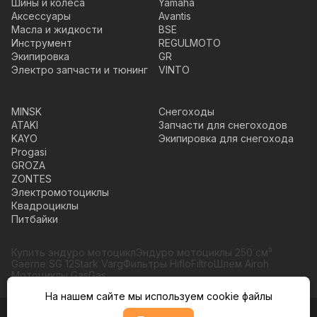
Шины и колеса
Yamaha
Аксессуары
Avantis
Масла и жидкости
BSE
Инструмент
REGULMOTO
Экипировка
GR
Электро запчасти и тюнинг
VINTO
MINSK
Снегоходы
ATAKI
Запчасти для снегоходов
KAYO
Экипировка для снегохода
Progasi
GROZA
ZONTES
Электромотоциклы
Квадроциклы
Питбайки
Купить эндуро мотоцикл
Эндуро мотоциклы 250 см³
Gaerne SG 12
Stark Varg
Фильтры HifloFiltro
Шлем Airoh
Мотоциклы GasGas
На нашем сайте мы используем cookie файлы