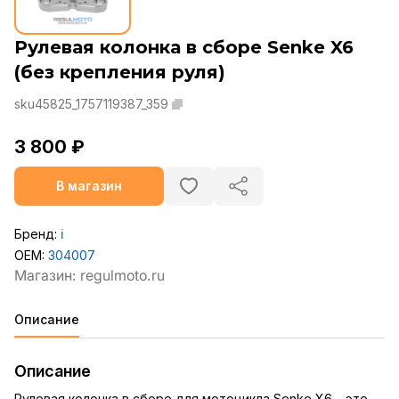
Рулевая колонка в сборе Senke X6
(без крепления руля)
sku45825_1757119387_359
3 800 ₽
В магазин
Бренд:
ℹ️
OEM:
304007
Описание
Описание
Рулевая колонка в сборе для мотоцикла Senke X6 – это