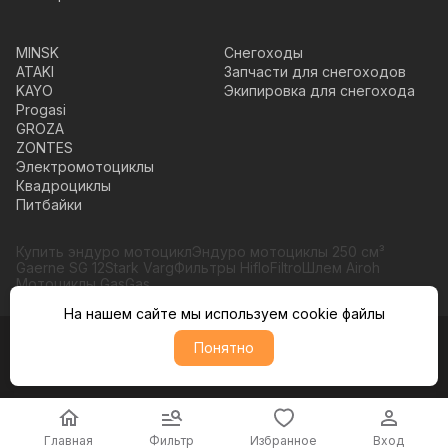
MINSK
Снегоходы
ATAKI
Запчасти для снегоходов
KAYO
Экипировка для снегохода
Progasi
GROZA
ZONTES
Электромотоциклы
Квадроциклы
Питбайки
Купить эндуро мотоцикл
Эндуро мотоциклы 250 см³
Gaerne SG 12
Stark Varg
Фильтры HifloFiltro
Шлем Airoh
Мотоциклы GasGas
На нашем сайте мы используем cookie файлы
Понятно
© Moto365, Все права защищены
Политика обратботки персональных данных
Главная
Фильтр
Избранное
Вход