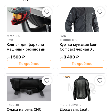
Moto365
Ixon
t.me
pilotmoto.ru
Колпак для фаркопа
Куртка мужская Ixon
машины - резиновый
Compact черная XL
1 500 ₽
3 490 ₽
от
от
Подробнее
Подробнее
i-rider.ru
moto-active.ru
Сумка на руль CNC
Дождевик Leatt