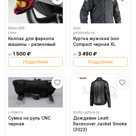
Moto365
Ixon
t.me
pilotmoto.ru
Колпак для фаркопа
Куртка мужская Ixon
машины - резиновый
Compact черная XL
1 500 ₽
3 490 ₽
от
от
Подробнее
Подробнее
i-rider.ru
moto-active.ru
Сумка на руль CNC
Дождевик Leatt
черная
Racecover Jacket Smoke
(2022)