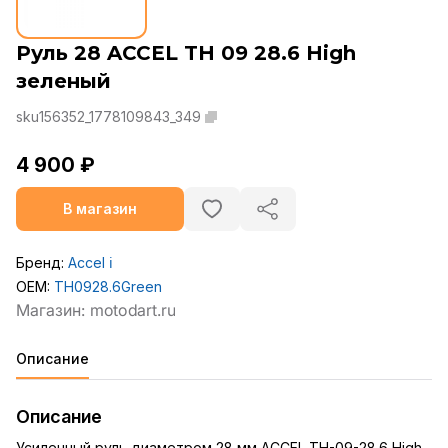
Руль 28 ACCEL TH 09 28.6 High
зеленый
sku156352_1778109843_349
4 900 ₽
В магазин
Бренд:
Accel
ℹ️
OEM:
TH0928.6Green
Описание
Описание
Усиленный руль диаметром 28 мм ACCEL TH-09-28.6 High