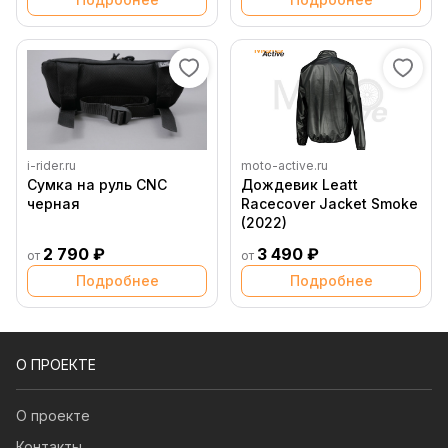
i-rider.ru
moto-active.ru
Сумка на руль CNC
Дождевик Leatt
черная
Racecover Jacket Smoke
(2022)
2 790 ₽
3 490 ₽
от
от
Подробнее
Подробнее
О ПРОЕКТЕ
О проекте
Контакты