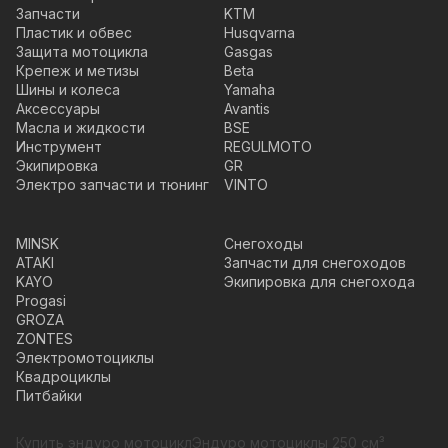
Запчасти
KTM
Пластик и обвес
Husqvarna
Защита мотоцикла
Gasgas
Крепеж и метизы
Beta
Шины и колеса
Yamaha
Аксессуары
Avantis
Масла и жидкости
BSE
Инструмент
REGULMOTO
Экипировка
GR
Электро запчасти и тюнинг
VINTO
MINSK
Снегоходы
ATAKI
Запчасти для снегоходов
KAYO
Экипировка для снегохода
Progasi
GROZA
ZONTES
Электромотоциклы
Квадроциклы
Питбайки
Купить эндуро мотоцикл
Эндуро мотоциклы 250 см³