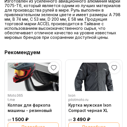
Изготовлен из усиленного авиационного алюминия марки
7075-T6, который является одним из лучших материалов
для производства рулей в мире. Руль выполнен в
привлекательном зеленом цвете и имеет размеры: A 798
мм, B 74 мм, C 53 мм, D 200 мм, E 58 мм. Продукция
торговой марки ACCEL производится в Тайване с
использованием высококачественного сырья, что
обеспечивает отличное качество на уровне известных
мировых брендов при сохранении доступной цены.
Рекомендуем
Moto365
Ixon
t.me
pilotmoto.ru
Колпак для фаркопа
Куртка мужская Ixon
машины - резиновый
Compact черная XL
1 500 ₽
3 490 ₽
от
от
Подробнее
Подробнее