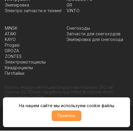
Экипировка
GR
Электро запчасти и тюнинг
VINTO
MINSK
Снегоходы
ATAKI
Запчасти для снегоходов
KAYO
Экипировка для снегохода
Progasi
GROZA
ZONTES
Электромотоциклы
Квадроциклы
Питбайки
Купить эндуро мотоцикл
Эндуро мотоциклы 250 см³
Gaerne SG 12
Stark Varg
Фильтры HifloFiltro
Шлем Airoh
Мотоциклы GasGas
На нашем сайте мы используем cookie файлы
Понятно
© Moto365, Все права защищены
Политика обратботки персональных данных