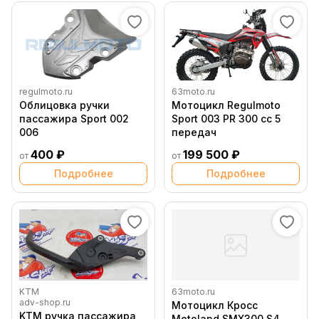
regulmoto.ru
63moto.ru
Облицовка ручки
Мотоцикл Regulmoto
пассажира Sport 002
Sport 003 PR 300 сс 5
006
передач
400 ₽
199 500 ₽
от
от
Подробнее
Подробнее
KTM
63moto.ru
adv-shop.ru
Мотоцикл Кросс
KTM ручка пассажира
Motoland SMX300 S4