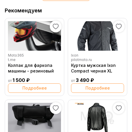
Рекомендуем
Moto365
Ixon
t.me
pilotmoto.ru
Колпак для фаркопа
Куртка мужская Ixon
машины - резиновый
Compact черная XL
1 500 ₽
3 490 ₽
от
от
Подробнее
Подробнее