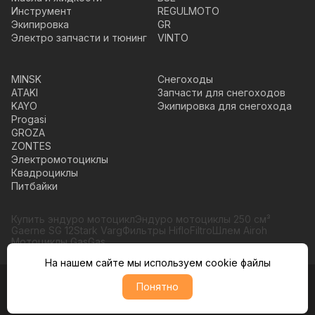
Инструмент
REGULMOTO
Экипировка
GR
Электро запчасти и тюнинг
VINTO
MINSK
Снегоходы
ATAKI
Запчасти для снегоходов
KAYO
Экипировка для снегохода
Progasi
GROZA
ZONTES
Электромотоциклы
Квадроциклы
Питбайки
Купить эндуро мотоцикл
Эндуро мотоциклы 250 см³
Gaerne SG 12
Stark Varg
Фильтры HifloFiltro
Шлем Airoh
Мотоциклы GasGas
На нашем сайте мы используем cookie файлы
© Moto365, Все права защищены
Понятно
Политика обратботки персональных данных