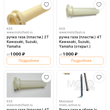
KSX
KSX
www.motoflash.ru
www.motoflash.ru
ручка газа (пластм.) 2Т
ручка газа (пластм.) 4T
Kawasaki, Suzuki,
Kawasaki, Suzuki,
Yamaha
Yamaha (открыт.)
1 000 ₽
1 000 ₽
от
от
Подробнее
Подробнее
KSX
Motoland
www.motoflash.ru
moto-active.ru
ручка газа (пластм.) 4T
Ручка газа в сборе (с