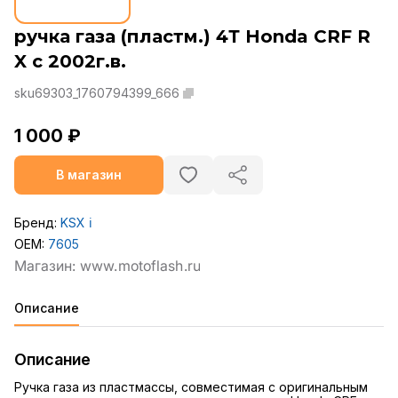
ручка газа (пластм.) 4Т Honda CRF R
X с 2002г.в.
sku69303_1760794399_666
1 000 ₽
В магазин
Бренд:
KSX
ℹ️
OEM:
7605
Описание
Описание
Ручка газа из пластмассы, совместимая с оригинальным