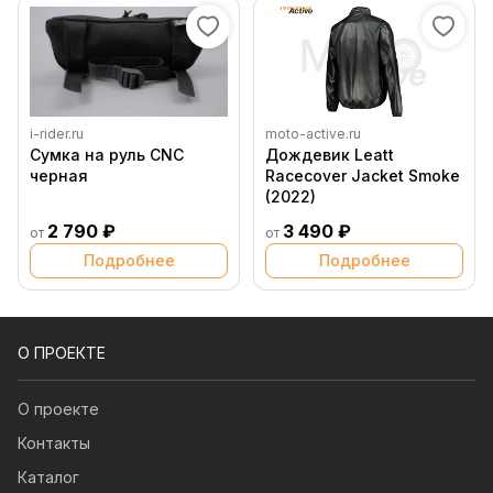
i-rider.ru
moto-active.ru
Сумка на руль CNC
Дождевик Leatt
черная
Racecover Jacket Smoke
(2022)
2 790 ₽
3 490 ₽
от
от
Подробнее
Подробнее
О ПРОЕКТЕ
О проекте
Контакты
Каталог