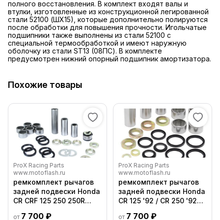
полного восстановления. В комплект входят валы и
втулки, изготовленные из конструкционной легированной
стали 52100 (ШХ15), которые дополнительно полируются
после обработки для повышения прочности. Игольчатые
подшипники также выполнены из стали 52100 с
специальной термообработкой и имеют наружную
оболочку из стали ST13 (08ПС). В комплекте
предусмотрен нижний опорный подшипник амортизатора.
Похожие товары
ProX Racing Parts
ProX Racing Parts
www.motoflash.ru
www.motoflash.ru
ремкомплект рычагов
ремкомплект рычагов
задней подвески Honda
задней подвески Honda
CR CRF 125 250 250R
CR 125 '92 / CR 250 '92
450R '02 08 + CRF 250X
93
7 700 ₽
7 700 ₽
от
от
450X '04 17