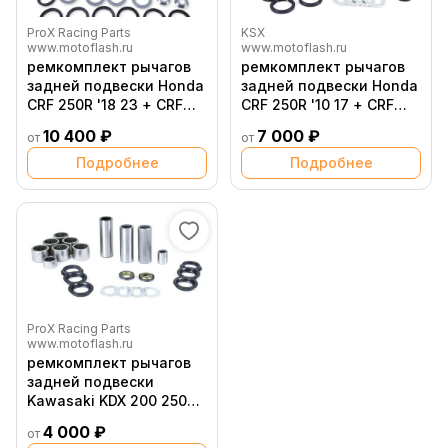
ProX Racing Parts
KSX
www.motoflash.ru
www.motoflash.ru
ремкомплект рычагов
ремкомплект рычагов
задней подвески Honda
задней подвески Honda
CRF 250R '18 23 + CRF
CRF 250R '10 17 + CRF
450R '17 23
450R '09 16
10 400 ₽
7 000 ₽
от
от
Подробнее
Подробнее
ProX Racing Parts
www.motoflash.ru
ремкомплект рычагов
задней подвески
Kawasaki KDX 200 250
'89 94 / Kawasaki KX 125
4 000 ₽
от
250 500 '89 92