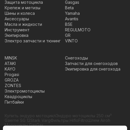
Защита мотоцикла
Gasgas
Крепеж и метизы
Beta
Шины и колеса
Yamaha
Аксессуары
Avantis
Масла и жидкости
BSE
Инструмент
REGULMOTO
Экипировка
GR
Электро запчасти и тюнинг
VINTO
MINSK
Снегоходы
ATAKI
Запчасти для снегоходов
KAYO
Экипировка для снегохода
Progasi
GROZA
ZONTES
Электромотоциклы
Квадроциклы
Питбайки
Купить эндуро мотоцикл
Эндуро мотоциклы 250 см³
Gaerne SG 12
Stark Varg
Фильтры HifloFiltro
Шлем Airoh
Мотоциклы GasGas