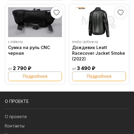
i-rider.ru
moto-active.ru
Сумка на руль CNC
Дождевик Leatt
черная
Racecover Jacket Smoke
(2022)
2 790 ₽
3 490 ₽
от
от
Подробнее
Подробнее
О ПРОЕКТЕ
О проекте
Контакты