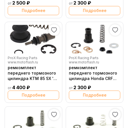
2 500 ₽
2 300 ₽
от
от
Kawasaki KX65 00 20
Подробнее
Подробнее
ProX Racing Parts
ProX Racing Parts
www.motoflash.ru
www.motoflash.ru
ремкомплект
ремкомплект
переднего тормозного
переднего тормозного
цилиндра KTM 85 SX '05
цилиндра Honda CRF
13
250R 450R '07 16
4 400 ₽
2 300 ₽
от
от
Подробнее
Подробнее