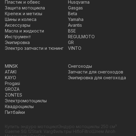
Пластик и обвес
Husqvarna
Защита мотоцикла
Gasgas
Крепеж и метизы
Beta
Шины и колеса
Yamaha
Аксессуары
Avantis
Масла и жидкости
BSE
Инструмент
REGULMOTO
Экипировка
GR
Электро запчасти и тюнинг
VINTO
MINSK
Снегоходы
ATAKI
Запчасти для снегоходов
KAYO
Экипировка для снегохода
Progasi
GROZA
ZONTES
Электромотоциклы
Квадроциклы
Питбайки
Купить эндуро мотоцикл
Эндуро мотоциклы 250 см³
Gaerne SG 12
Stark Varg
Фильтры HifloFiltro
Шлем Airoh